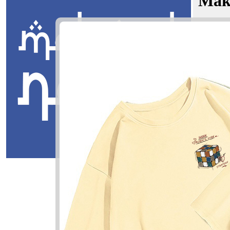
Mak
Putera Da
Jawi:
انش
Masuk
Putera Dan
ڤوترا دانش
Putera: Put
Danish: Pe