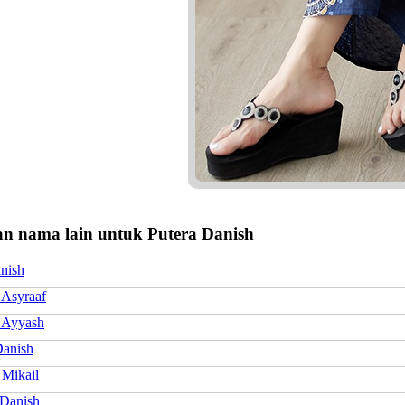
n nama lain untuk Putera Danish
anish
 Asyraaf
 Ayyash
anish
 Mikail
Danish