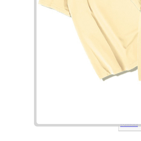
Nama Ya
Nama
Putra
Putri
Danisha