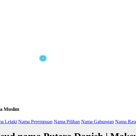
×
a Muslim
a Lelaki
Nama Perempuan
Nama Pilihan
Nama Gabungan
Nama Ras