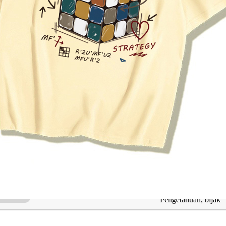
ng Berkaitan dengan Putera Danish
Maksud
Putera
Puteri
Pengetahuan, bijak