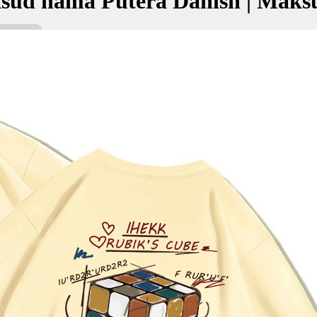
sud nama Putera Danish | Maks
nish bermaksud Putera; Pengetahuan, bijak
ڤوترا د
kan Nama:
ish
era
ngetahuan, bijak
✚ Baju Baby Custom Nama 'Put