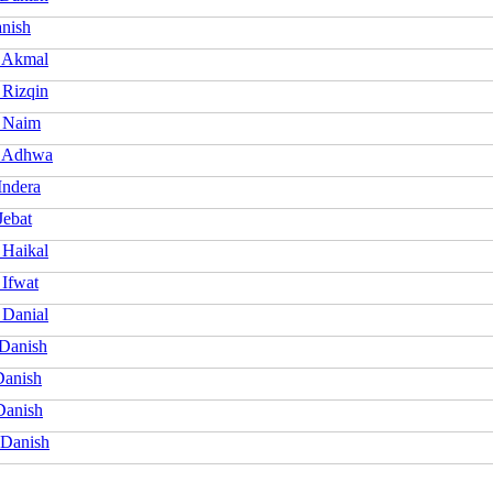
anish
 Akmal
 Rizqin
 Naim
h Adhwa
Indera
Jebat
 Haikal
 Ifwat
 Danial
Danish
Danish
Danish
Danish