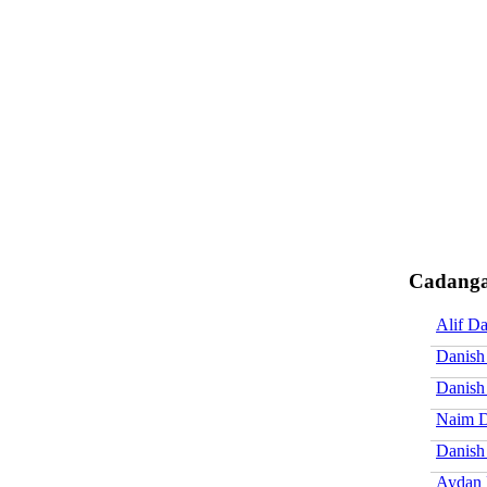
Cadanga
Alif D
Danish
Danish
Naim D
Danish
Aydan 