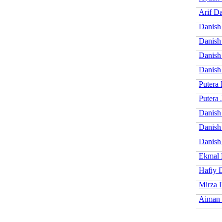
Arif D
Danish
Danish
Danish
Danis
Putera 
Putera 
Danish
Danish
Danish
Ekmal 
Hafiy 
Mirza 
Aiman 