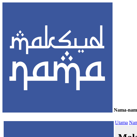
Nama-nam
≡
Utama
Nam