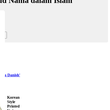
ud Nama dalam Islam
era Danish'
Korean
Style
Printed