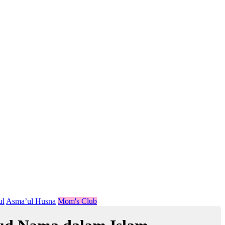
ul
Asma’ul Husna
Mom's Club