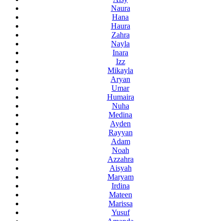
Naura
Hana
Haura
Zahra
Nayla
Inara
Izz
Mikayla
Aryan
Umar
Humaira
Nuha
Medina
Ayden
Rayyan
Adam
Noah
Azzahra
Aisyah
Maryam
Irdina
Mateen
Marissa
Yusuf