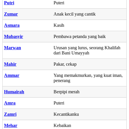
Putri
Puteri
Zumar
Anak kecil yang cantik
Asmara
Kasih
Mubasyir
Pembawa petanda yang baik
Marwan
Urusan yang lurus, seorang Khalifah
dari Bani Umayyah
Mahir
Pakar, cekap
Ammar
Yang memakmurkan, yang kuat iman,
penerang
Humairah
Berpipi merah
Amra
Puteri
Zamri
Kecantikanku
Mehar
Kebaikan