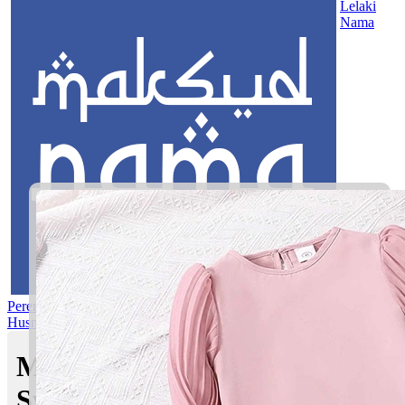
Lelaki
Nama
Perempuan
Nama Pilihan
Nama Gabungan
Nama Rasul
Asma’ul
Husna
Mom's Club
Maksud nama Puteri Ameera
Syamimi | Maksud Nama