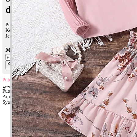
dalam Islam
Puteri Ameera Syamimi bermaksud Puteri; Puteri, ratu;
Keharumanku
Jawi:
ڤوتري اميرا شاميمي
Masukkan Nama:
Puteri Ameera Syamimi
ڤوتري اميرا شاميمي
Puteri: Puteri
Ameera: Puteri, ratu
Syamimi: Keharumanku
✚ Baju Baby Custom Nama 'Puteri Ameera
Syamimi'