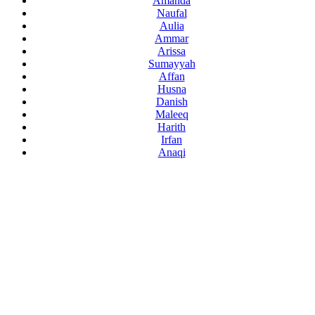
Amanda
Naufal
Aulia
Ammar
Arissa
Sumayyah
Affan
Husna
Danish
Maleeq
Harith
Irfan
Anaqi