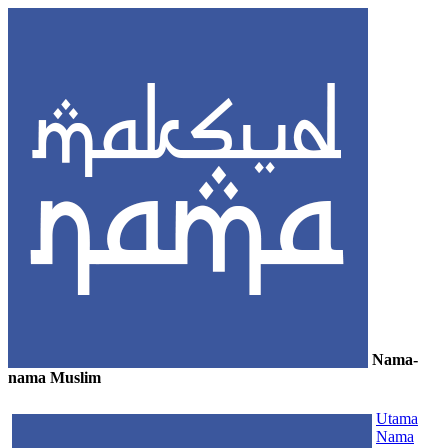
Nama-
nama Muslim
≡
Utama
Nama