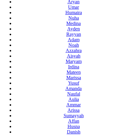
Aryan
Umar
Humaira
Nuha
Medina
Ayden
Rayyan
Adam
Noah
Azzahra
Aisyah
Maryam
Irdina
Mateen
Marissa
Yusuf
Amanda
Naufal
Aulia
Ammar
Arissa
Sumayyah
Affan
Husna
Danish