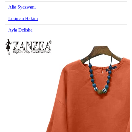
Alia Syazwani
Luqman Hakim
Ayla Delisha