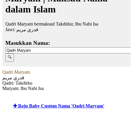
dalam Islam
Qadri Maryam bermaksud Takdirku; Ibu Nabi Isa
Jawi:
قدري مريم
Masukkan Nama:
Qadri Maryam
قدري مريم
Qadri: Takdirku
Maryam: Ibu Nabi Isa
✚ Baju Baby Custom Nama 'Qadri Maryam'