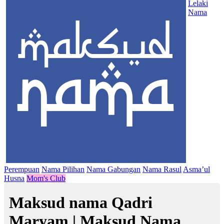
Lelaki
Nama
Perempuan
Nama Pilihan
Nama Gabungan
Nama Rasul
Asma’ul
Husna
Mom's Club
Maksud nama Qadri
Maryam | Maksud Nama