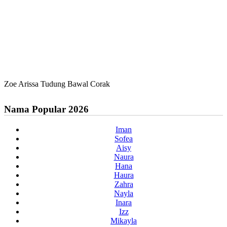
Zoe Arissa Tudung Bawal Corak
Nama Popular 2026
Iman
Sofea
Aisy
Naura
Hana
Haura
Zahra
Nayla
Inara
Izz
Mikayla