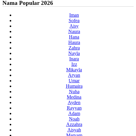
Nama Popular 2026
Iman
Sofea
Aisy
Naura
Hana
Haura
Zahra
Nayla
Inara
Izz
Mikayla
Aryan
Umar
Humaira
Nuha
Medina
Ayden
Rayyan
Adam
Noah
Azzahra
Aisyah
Maryam