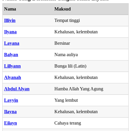
Nama
Maksud
Illiyin
Tempat tinggi
Ilyana
Kehalusan, kelembutan
Layana
Bersinar
Balyan
Nama auliya
Lillyann
Bunga lili (Latin)
Alyanah
Kehalusan, kelembutan
Abdul Alyan
Hamba Allah Yang Agung
Layyin
Yang lembut
Ilayna
Kehalusan, kelembutan
Eilayn
Cahaya terang