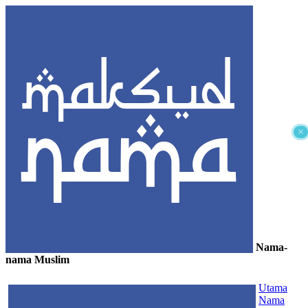
×
Nama-
nama Muslim
≡
Utama
Nama