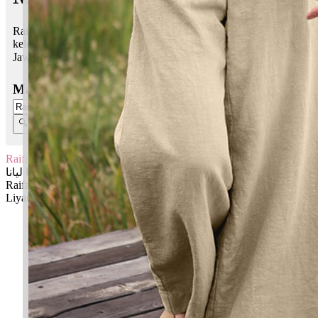
Raifa Liyana bermaksud Penyayang, baik hati; Kehalusan,
kelembutan
Jawi:
رايفا ليانا
Masukkan Nama:
Raifa Liyana
رايفا ليانا
Raifa: Penyayang, baik hati
Liyana: Kehalusan, kelembutan
✚ Baju Baby Custom Nama 'Raifa Liyana'