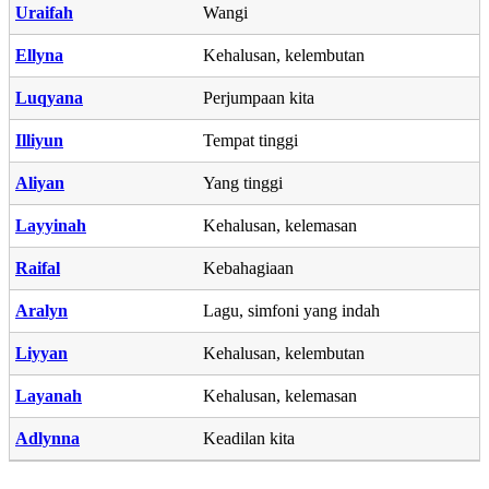
Uraifah
Wangi
Ellyna
Kehalusan, kelembutan
Luqyana
Perjumpaan kita
Illiyun
Tempat tinggi
Aliyan
Yang tinggi
Layyinah
Kehalusan, kelemasan
Raifal
Kebahagiaan
Aralyn
Lagu, simfoni yang indah
Liyyan
Kehalusan, kelembutan
Layanah
Kehalusan, kelemasan
Adlynna
Keadilan kita