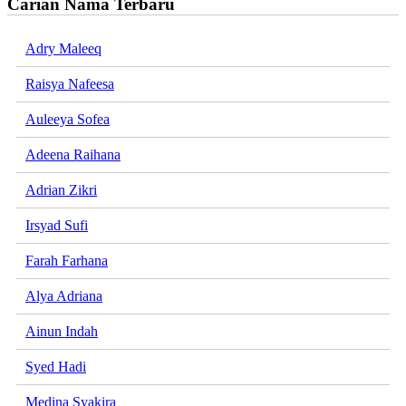
Carian Nama Terbaru
Adry Maleeq
Raisya Nafeesa
Auleeya Sofea
Adeena Raihana
Adrian Zikri
Irsyad Sufi
Farah Farhana
Alya Adriana
Ainun Indah
Syed Hadi
Medina Syakira