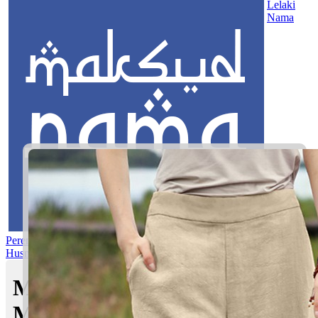
Lelaki
Nama
Perempuan
Nama Pilihan
Nama Gabungan
Nama Rasul
Asma’ul
Husna
Mom's Club
Maksud nama Raifa Liyana |
Maksud Nama dalam Islam