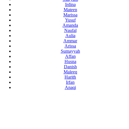
Irdina
Mateen
Marissa
Yusuf
Amanda
Naufal
Aulia
Ammar
Arissa
Sumayyah
Affan
Husna
Danish
Maleeq
Harith
Irfan
Anaqi