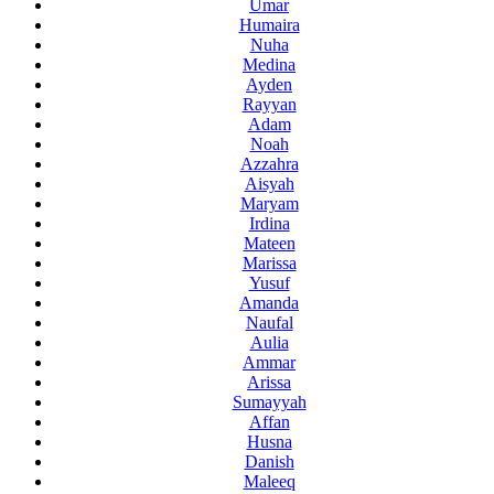
Umar
Humaira
Nuha
Medina
Ayden
Rayyan
Adam
Noah
Azzahra
Aisyah
Maryam
Irdina
Mateen
Marissa
Yusuf
Amanda
Naufal
Aulia
Ammar
Arissa
Sumayyah
Affan
Husna
Danish
Maleeq