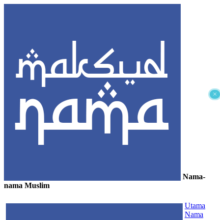
×
Nama-
nama Muslim
≡
Utama
Nama