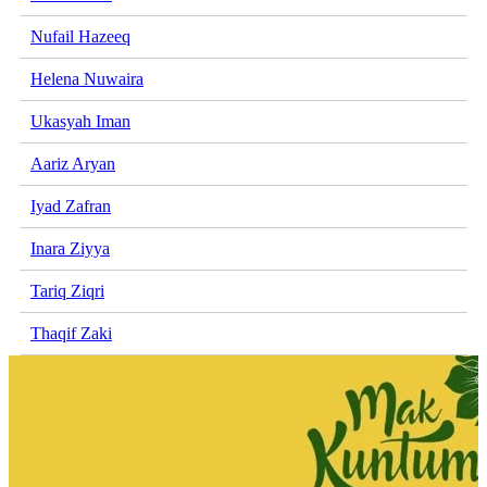
Nufail Hazeeq
Helena Nuwaira
Ukasyah Iman
Aariz Aryan
Iyad Zafran
Inara Ziyya
Tariq Ziqri
Thaqif Zaki