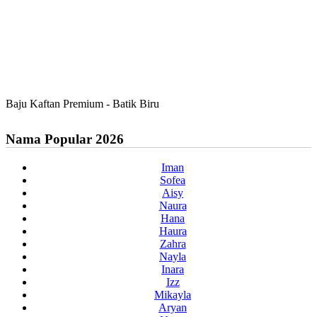
Baju Kaftan Premium - Batik Biru
Nama Popular 2026
Iman
Sofea
Aisy
Naura
Hana
Haura
Zahra
Nayla
Inara
Izz
Mikayla
Aryan