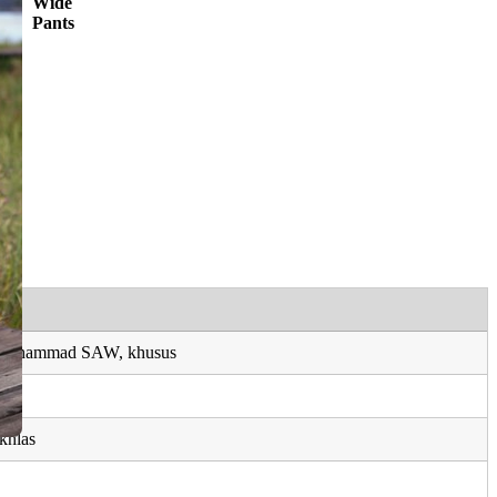
Wide
Pants
 Muhammad SAW, khusus
ikhlas