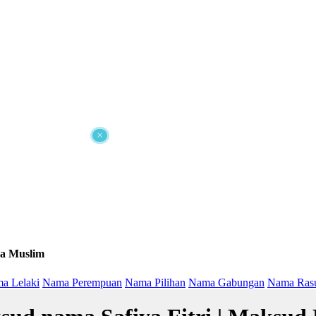
×
a Muslim
a Lelaki
Nama Perempuan
Nama Pilihan
Nama Gabungan
Nama Ras