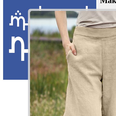
Maks
Safiya Fi
Jawi:
ري
Masuk
Safiya Fitri
فيا فطري
Safiya: Yan
Fitri: Semu