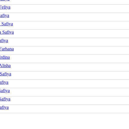
Feliya
afiya
 Safiya
a Safiya
afiya
 Farhana
Irdina
Alisha
Safiya
afiya
Safiya
Safiya
afiya