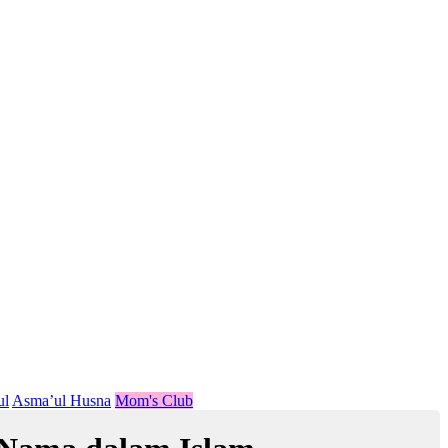
ul
Asma’ul Husna
Mom's Club