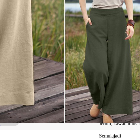
g Berkaitan dengan Safiya Fitri
Maksud
Nama sahabat nabi
Fitrah kemanusiaan
h
Jernih, kawan tulus 
Semulajadi