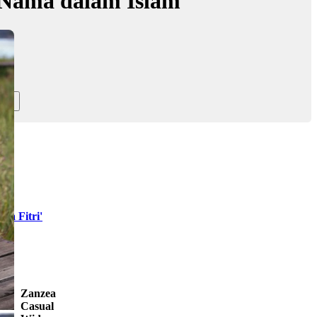
 Nama dalam Islam
ya Fitri'
Zanzea
Casual