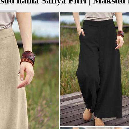
ud nama Safiya Fitri | Maksud
tri bermaksud Yang bersih dan jujur; Semulajadi
صافيا فط
kan Nama:
صا
g bersih dan jujur
lajadi
✚ Baju Baby Custom Nama 'Safi