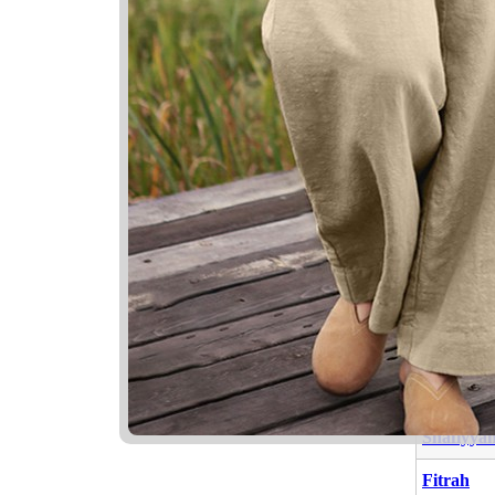
Nama Yan
Nama
Sufyan
Fitriya
Shafiyya
Fitrah