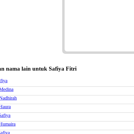
 nama lain untuk Safiya Fitri
fiya
 Medina
 Nadhirah
 Haura
Safiya
 Humaira
afiya