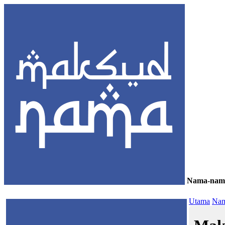
Nama-nam
≡
Utama
Nam