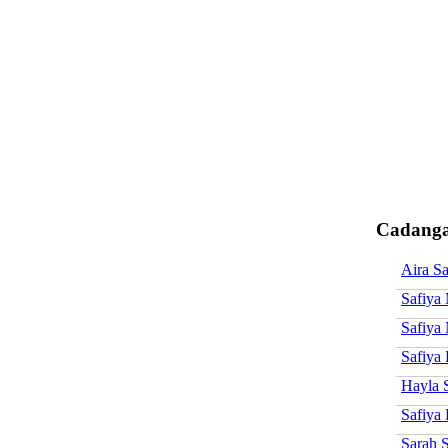
Cadangan
Aira Sa
Safiya
Safiya
Safiya
Hayla 
Safiya
Sarah S