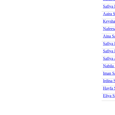
Safiya 
Aaira S
Keysha
Nafees
Aina S
Safiya
Safiya 
Safiya 
Nabila 
Iman S
Irdina 
Hayfa 
Eliya S