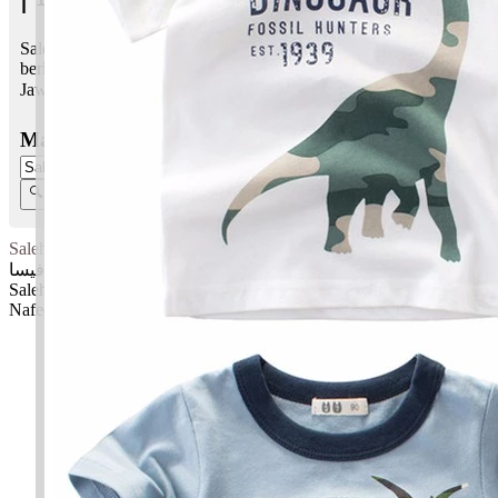
Saleha Nafeesa bermaksud Benar; Yang amat berharga;
berkedudukan tinggi
Jawi:
صالحا نافيسا
Masukkan Nama:
Saleha Nafeesa
صالحا نافيسا
Saleha: Benar
Nafeesa: Yang amat berharga; berkedudukan tinggi
✚ Baju Baby Custom Nama 'Saleha Nafeesa'