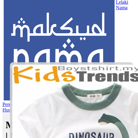
Lelaki
Nama
Perempuan
Nama Pilihan
Nama Gabungan
Nama Rasul
Asma’ul
Husna
Mom's Club
Maksud nama Saleha Nafeesa
| Maksud Nama dalam Islam