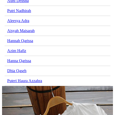
Auni Delisha
Putri Nadhirah
Aleesya Adra
Aisyah Maisarah
Hannah Qarissa
Azim Hafiz
Hanna Qarissa
Dhia Qaseh
Puteri Haura Azzahra