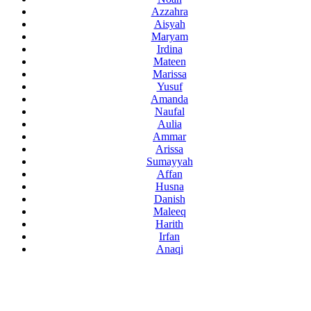
Azzahra
Aisyah
Maryam
Irdina
Mateen
Marissa
Yusuf
Amanda
Naufal
Aulia
Ammar
Arissa
Sumayyah
Affan
Husna
Danish
Maleeq
Harith
Irfan
Anaqi