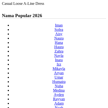
Casual Loose A-Line Dress
Nama Popular 2026
Iman
Sofea
Aisy
Naura
Hana
Haura
Zahra
Nayla
Inara
Izz
Mikayla
Aryan
Umar
Humaira
Nuha
Medina
Ayden
Rayyan
Adam
Noah