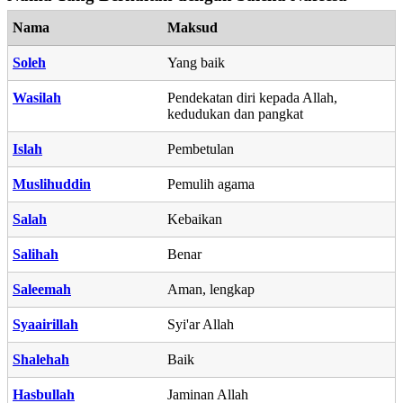
Nama
Maksud
Soleh
Yang baik
Wasilah
Pendekatan diri kepada Allah,
kedudukan dan pangkat
Islah
Pembetulan
Muslihuddin
Pemulih agama
Salah
Kebaikan
Salihah
Benar
Saleemah
Aman, lengkap
Syaairillah
Syi'ar Allah
Shalehah
Baik
Hasbullah
Jaminan Allah