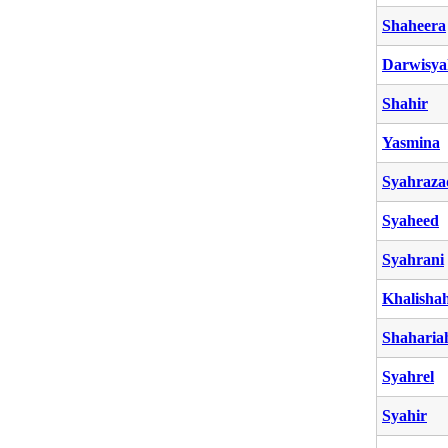
Shaheera
Darwisya
Shahir
Yasmina
Syahraza
Syaheed
Syahrani
Khalisha
Shaharia
Syahrel
Syahir