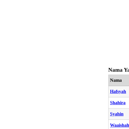
Nama Ya
Nama
Hafsyah
Shahira
Syahin
Waaisha