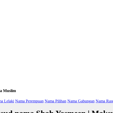
a Muslim
a Lelaki
Nama Perempuan
Nama Pilihan
Nama Gabungan
Nama Ras