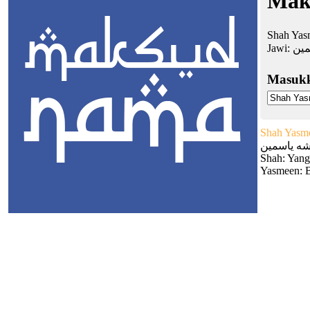
Mak
Shah Yas
Jawi:
مين
Masuk
Shah Yasm
ه ياسمين
Shah: Yang
Yasmeen: B