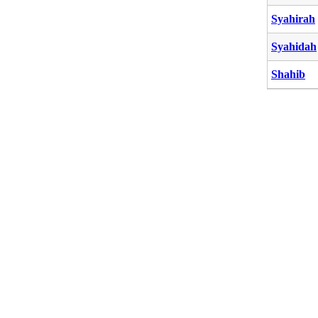
Syahirah
Syahidah
Shahib