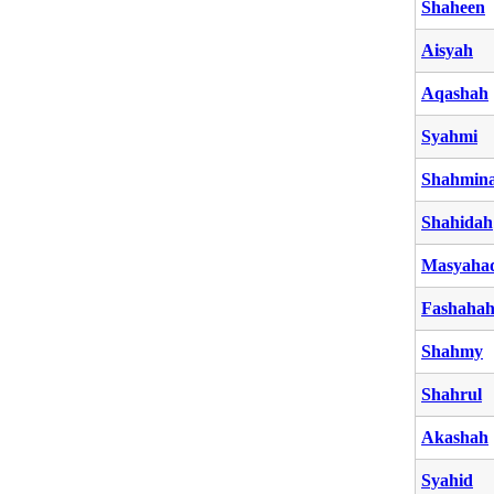
Shaheen
Aisyah
Aqashah
Syahmi
Shahmin
Shahidah
Masyaha
Fashaha
Shahmy
Shahrul
Akashah
Syahid