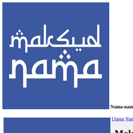
Nama-nam
≡
Utama
Nam