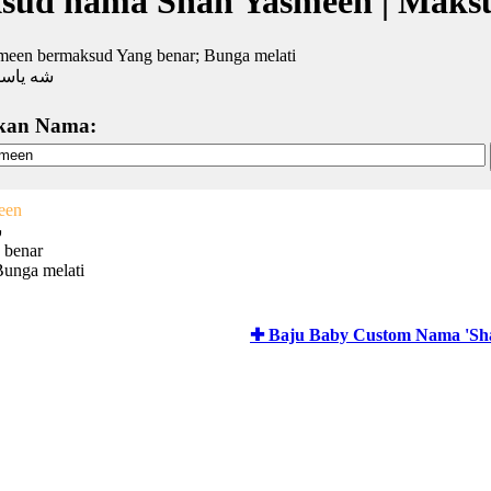
sud nama Shah Yasmeen | Maks
meen bermaksud Yang benar; Bunga melati
شه ياس
kan Nama:
een
ش
 benar
unga melati
✚ Baju Baby Custom Nama 'Sh