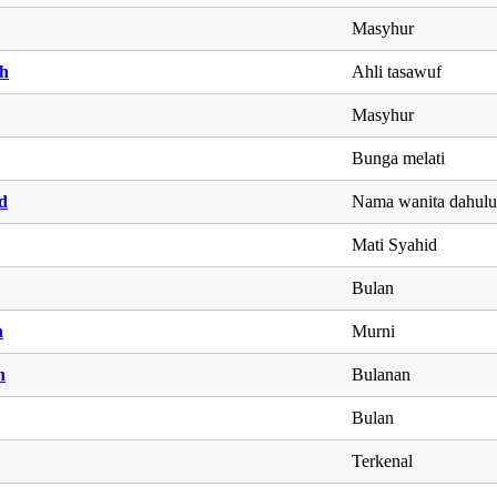
Masyhur
h
Ahli tasawuf
Masyhur
Bunga melati
d
Nama wanita dahul
Mati Syahid
Bulan
h
Murni
h
Bulanan
Bulan
Terkenal