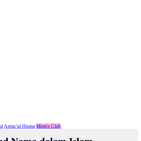
ul
Asma’ul Husna
Mom's Club