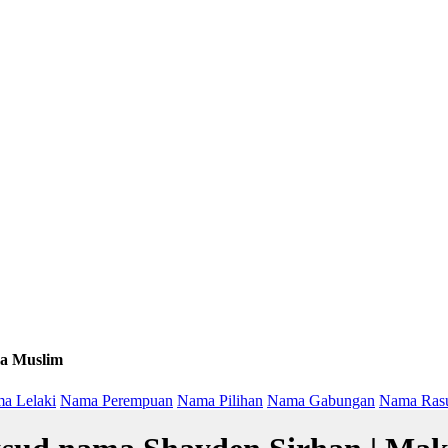
a Muslim
a Lelaki
Nama Perempuan
Nama Pilihan
Nama Gabungan
Nama Ras