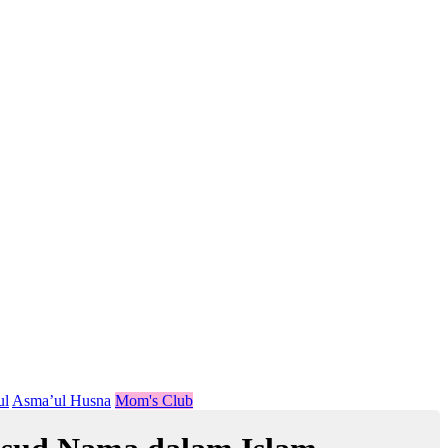
ul
Asma’ul Husna
Mom's Club