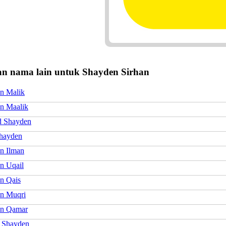
n nama lain untuk Shayden Sirhan
n Malik
n Maalik
 Shayden
hayden
n Ilman
n Uqail
n Qais
n Muqri
en Qamar
l Shayden