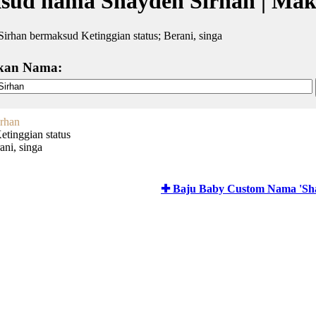
sud nama Shayden Sirhan | Mak
irhan bermaksud Ketinggian status; Berani, singa
kan Nama:
rhan
etinggian status
ani, singa
✚ Baju Baby Custom Nama 'Sha