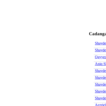
Cadanga
Shayde
Shayde
Qayyed
Aniq S
Shayde
Shayde
Shayde
Shayde
Shayd
Aezrie