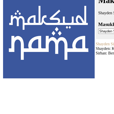
Mak
Shayden S
Masuk
Shayden Si
Shayden: K
Sirhan: Ber