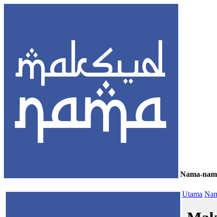
Nama-nam
≡
Utama
Nam