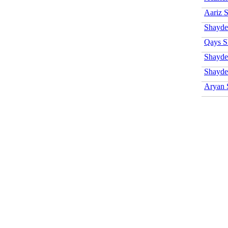
Aariz 
Shayde
Qays S
Shayde
Shayde
Aryan 