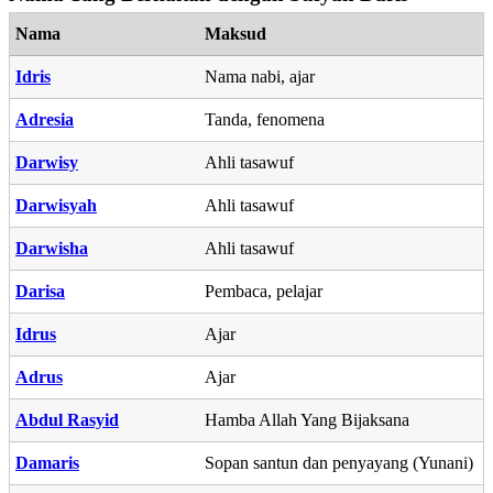
Nama
Maksud
Idris
Nama nabi, ajar
Adresia
Tanda, fenomena
Darwisy
Ahli tasawuf
Darwisyah
Ahli tasawuf
Darwisha
Ahli tasawuf
Darisa
Pembaca, pelajar
Idrus
Ajar
Adrus
Ajar
Abdul Rasyid
Hamba Allah Yang Bijaksana
Damaris
Sopan santun dan penyayang (Yunani)