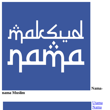
Nama-
nama Muslim
≡
Utama
Nama