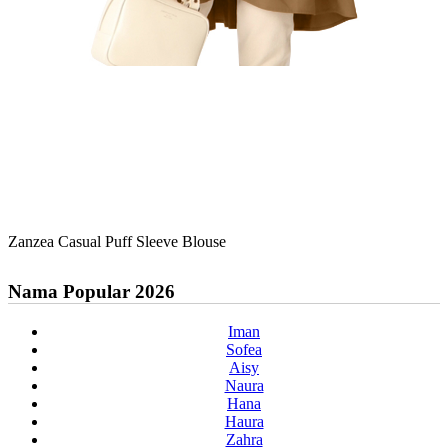
Zanzea Casual Puff Sleeve Blouse
Nama Popular 2026
Iman
Sofea
Aisy
Naura
Hana
Haura
Zahra