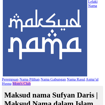
Lelaki
Nama
Perempuan
Nama Pilihan
Nama Gabungan
Nama Rasul
Asma’ul
Husna
Mom's Club
Maksud nama Sufyan Daris |
Maksud Nama dalam Islam