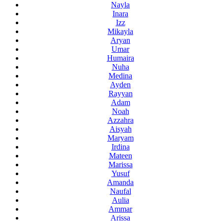
Nayla
Inara
Izz
Mikayla
Aryan
Umar
Humaira
Nuha
Medina
Ayden
Rayyan
Adam
Noah
Azzahra
Aisyah
Maryam
Irdina
Mateen
Marissa
Yusuf
Amanda
Naufal
Aulia
Ammar
Arissa