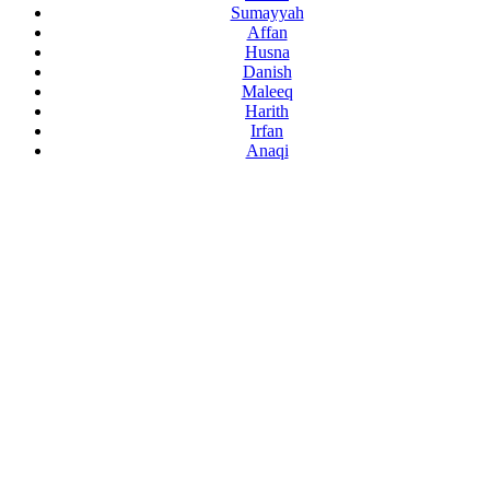
Sumayyah
Affan
Husna
Danish
Maleeq
Harith
Irfan
Anaqi