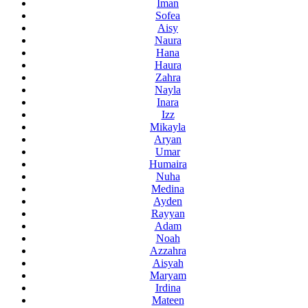
Iman
Sofea
Aisy
Naura
Hana
Haura
Zahra
Nayla
Inara
Izz
Mikayla
Aryan
Umar
Humaira
Nuha
Medina
Ayden
Rayyan
Adam
Noah
Azzahra
Aisyah
Maryam
Irdina
Mateen