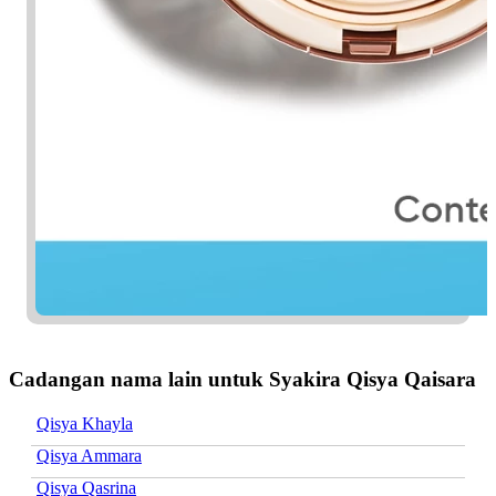
Cadangan nama lain untuk Syakira Qisya Qaisara
Qisya Khayla
Qisya Ammara
Qisya Qasrina