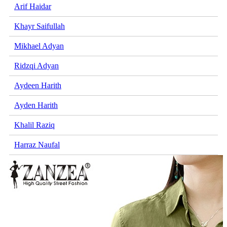
Arif Haidar
Khayr Saifullah
Mikhael Adyan
Ridzqi Adyan
Aydeen Harith
Ayden Harith
Khalil Raziq
Harraz Naufal