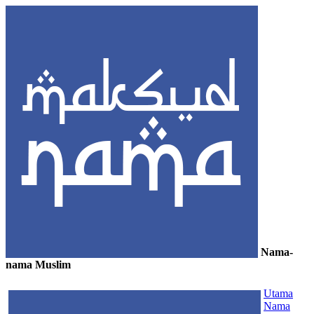
Nama-
nama Muslim
≡
Utama
Nama