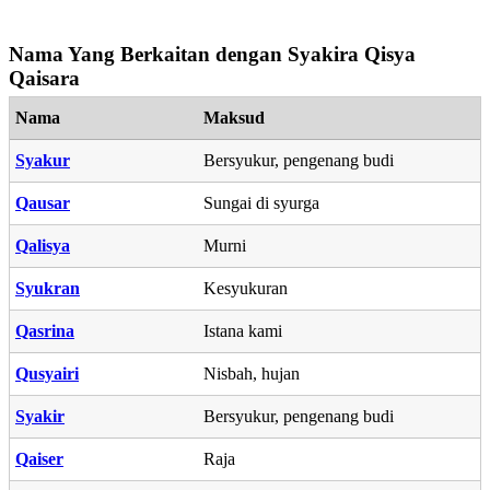
Nama Yang Berkaitan dengan Syakira Qisya
Qaisara
Nama
Maksud
Syakur
Bersyukur, pengenang budi
Qausar
Sungai di syurga
Qalisya
Murni
Syukran
Kesyukuran
Qasrina
Istana kami
Qusyairi
Nisbah, hujan
Syakir
Bersyukur, pengenang budi
Qaiser
Raja