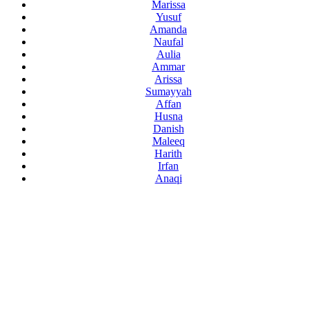
Marissa
Yusuf
Amanda
Naufal
Aulia
Ammar
Arissa
Sumayyah
Affan
Husna
Danish
Maleeq
Harith
Irfan
Anaqi