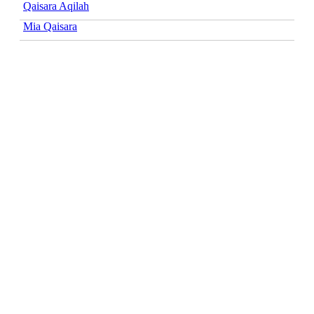
Qaisara Aqilah
Mia Qaisara