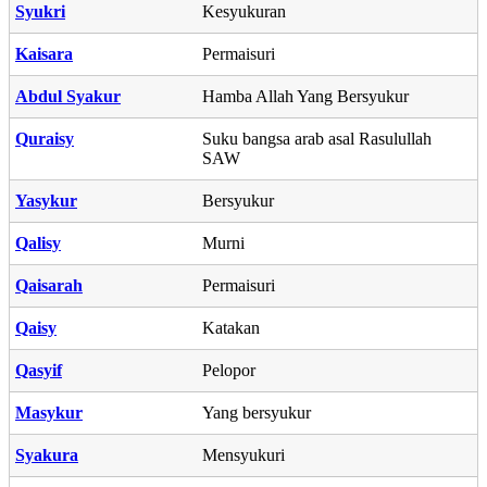
Syukri
Kesyukuran
Kaisara
Permaisuri
Abdul Syakur
Hamba Allah Yang Bersyukur
Quraisy
Suku bangsa arab asal Rasulullah
SAW
Yasykur
Bersyukur
Qalisy
Murni
Qaisarah
Permaisuri
Qaisy
Katakan
Qasyif
Pelopor
Masykur
Yang bersyukur
Syakura
Mensyukuri