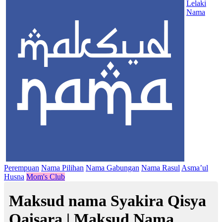
Lelaki
Nama
Perempuan
Nama Pilihan
Nama Gabungan
Nama Rasul
Asma’ul
Husna
Mom's Club
Maksud nama Syakira Qisya
Qaisara | Maksud Nama