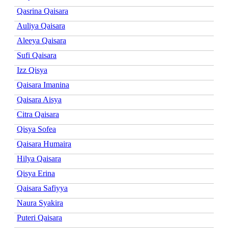
Qasrina Qaisara
Auliya Qaisara
Aleeya Qaisara
Sufi Qaisara
Izz Qisya
Qaisara Imanina
Qaisara Aisya
Citra Qaisara
Qisya Sofea
Qaisara Humaira
Hilya Qaisara
Qisya Erina
Qaisara Safiyya
Naura Syakira
Puteri Qaisara