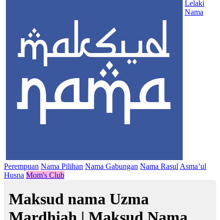
Lelaki
Nama
Perempuan
Nama Pilihan
Nama Gabungan
Nama Rasul
Asma’ul
Husna
Mom's Club
Maksud nama Uzma
Mardhiah | Maksud Nama