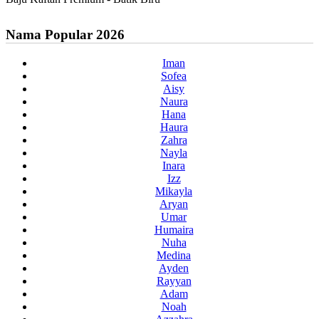
Nama Popular 2026
Iman
Sofea
Aisy
Naura
Hana
Haura
Zahra
Nayla
Inara
Izz
Mikayla
Aryan
Umar
Humaira
Nuha
Medina
Ayden
Rayyan
Adam
Noah