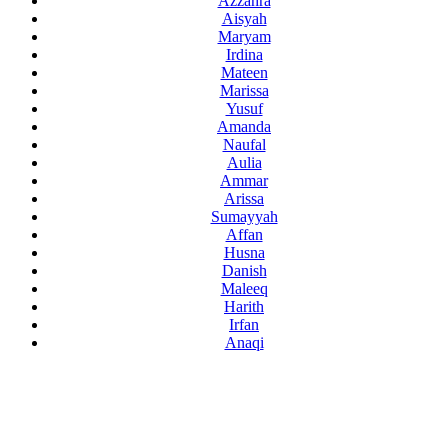
Azzahra
Aisyah
Maryam
Irdina
Mateen
Marissa
Yusuf
Amanda
Naufal
Aulia
Ammar
Arissa
Sumayyah
Affan
Husna
Danish
Maleeq
Harith
Irfan
Anaqi