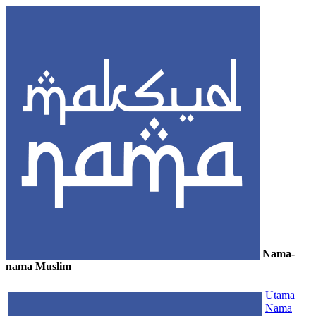
Nama-
nama Muslim
≡
Utama
Nama