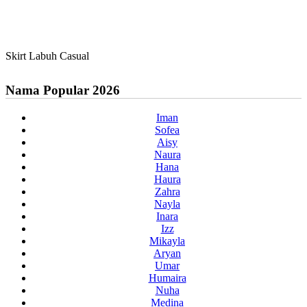
Skirt Labuh Casual
Nama Popular 2026
Iman
Sofea
Aisy
Naura
Hana
Haura
Zahra
Nayla
Inara
Izz
Mikayla
Aryan
Umar
Humaira
Nuha
Medina