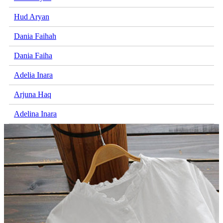
Hud Aryan
Dania Faihah
Dania Faiha
Adelia Inara
Arjuna Haq
Adelina Inara