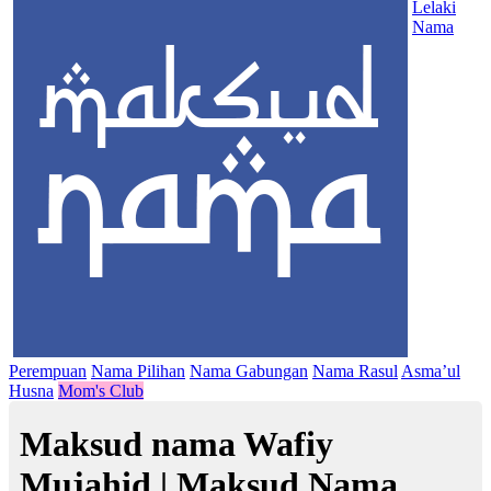
Lelaki
Nama
Perempuan
Nama Pilihan
Nama Gabungan
Nama Rasul
Asma’ul
Husna
Mom's Club
Maksud nama Wafiy
Mujahid | Maksud Nama