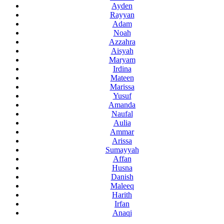
Ayden
Rayyan
Adam
Noah
Azzahra
Aisyah
Maryam
Irdina
Mateen
Marissa
Yusuf
Amanda
Naufal
Aulia
Ammar
Arissa
Sumayyah
Affan
Husna
Danish
Maleeq
Harith
Irfan
Anaqi