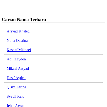
Carian Nama Terbaru
Arsyad Khaled
Nuha Qasrina
Kashaf Mikhael
Aqil Zayden
Mikael Arsyad
Hasif Ayden
Qisya Afrina
Syabil Raid
Jebat Aryan