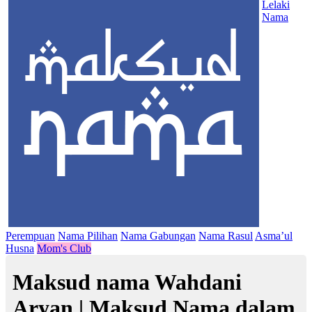
Lelaki
Nama
Perempuan
Nama Pilihan
Nama Gabungan
Nama Rasul
Asma’ul
Husna
Mom's Club
Maksud nama Wahdani
Aryan | Maksud Nama dalam