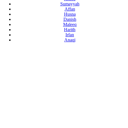
Sumayyah
Affan
Husna
Danish
Maleeq
Harith
Irfan
Anaqi