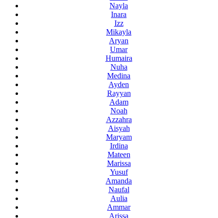
Nayla
Inara
Izz
Mikayla
Aryan
Umar
Humaira
Nuha
Medina
Ayden
Rayyan
Adam
Noah
Azzahra
Aisyah
Maryam
Irdina
Mateen
Marissa
Yusuf
Amanda
Naufal
Aulia
Ammar
Arissa