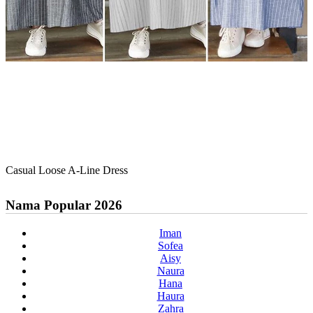
Casual Loose A-Line Dress
Nama Popular 2026
Iman
Sofea
Aisy
Naura
Hana
Haura
Zahra