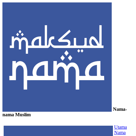
Nama-
nama Muslim
≡
Utama
Nama