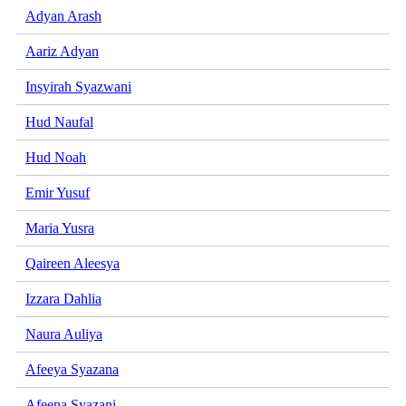
Adyan Arash
Aariz Adyan
Insyirah Syazwani
Hud Naufal
Hud Noah
Emir Yusuf
Maria Yusra
Qaireen Aleesya
Izzara Dahlia
Naura Auliya
Afeeya Syazana
Afeena Syazani