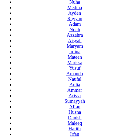
Nuha
Medina
Ayden
Rayyan
Adam
Noah
Azzahra
Aisyah
Maryam
Irdina
Mateen
Marissa
Yusuf
Amanda
Naufal
Aulia
Ammar
Arissa
Sumayyah
Affan
Husna
Danish
Maleeq
Harith
Irfan