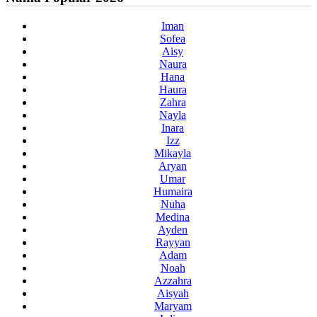
Iman
Sofea
Aisy
Naura
Hana
Haura
Zahra
Nayla
Inara
Izz
Mikayla
Aryan
Umar
Humaira
Nuha
Medina
Ayden
Rayyan
Adam
Noah
Azzahra
Aisyah
Maryam