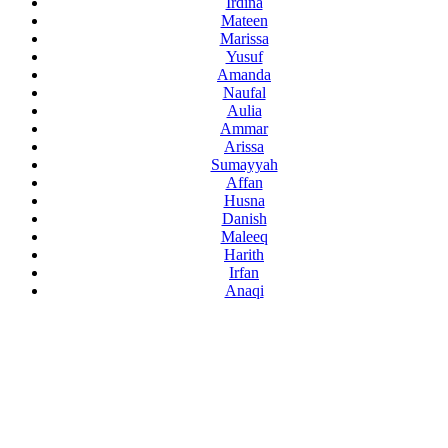
Irdina
Mateen
Marissa
Yusuf
Amanda
Naufal
Aulia
Ammar
Arissa
Sumayyah
Affan
Husna
Danish
Maleeq
Harith
Irfan
Anaqi