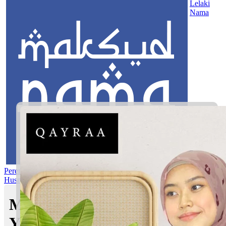
Lelaki
Nama
Perempuan
Nama Pilihan
Nama Gabungan
Nama Rasul
Asma’ul
Husna
Mom's Club
Maksud nama Yazeeda
Yusrina | Maksud Nama