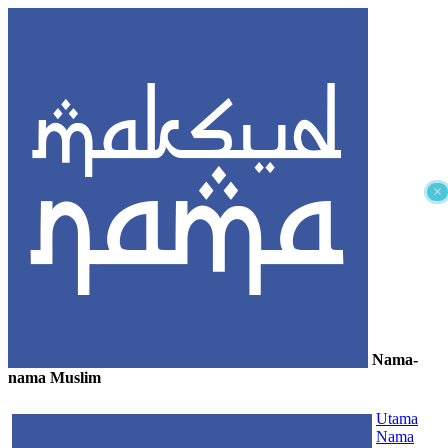
×
Nama-
nama Muslim
≡
Utama
Nama