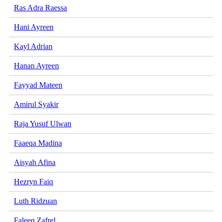
Ras Adra Raessa
Hani Ayreen
Kayl Adrian
Hanan Ayreen
Fayyad Mateen
Amirul Syakir
Raja Yusuf Ulwan
Faaeqa Madina
Aisyah Afina
Hezryn Faiq
Luth Ridzuan
Faleeq Zafrel