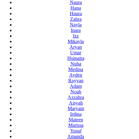
Naura
Hana
Haura
Zahra
Nayla
Inara
Izz
Mikayla
Aryan
Umar
Humaira
Nuha
Medina
Ayden
Rayyan
Adam
Noah
Azzahra
Aisyah
Maryam
Irdina
Mateen
Marissa
Yusuf
Amanda