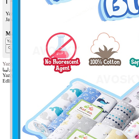
Yaziyah Edlina bermaksud Mudah, senang; Keadilan kita
Jawi:
يازيه عدلينا
Masukkan Nama:
Yaziyah Edlina
يازيه عدلينا
Yaziyah: Mudah, senang
Edlina: Keadilan kita
✚ Baju Baby Custom Nama 'Yaziyah Edlina'