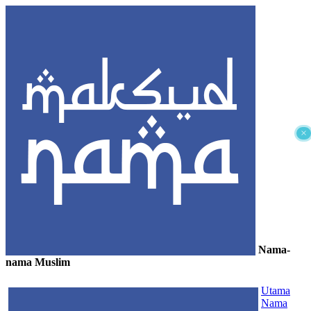
×
Nama-
nama Muslim
≡
Utama
Nama