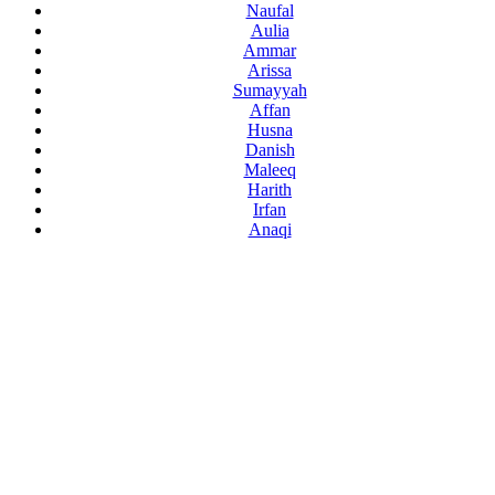
Naufal
Aulia
Ammar
Arissa
Sumayyah
Affan
Husna
Danish
Maleeq
Harith
Irfan
Anaqi