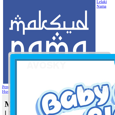
Lelaki
Nama
Perempuan
Nama Pilihan
Nama Gabungan
Nama Rasul
Asma’ul
Husna
Mom's Club
Maksud nama Yaziyah Edlina
| Maksud Nama dalam Islam