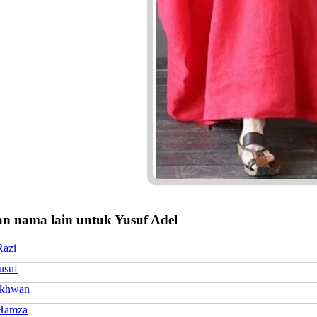
n nama lain untuk Yusuf Adel
Razi
usuf
Ikhwan
Hamza