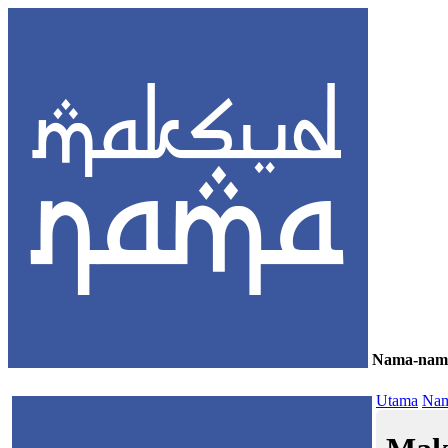
Nama-nam
≡
Utama
Nam