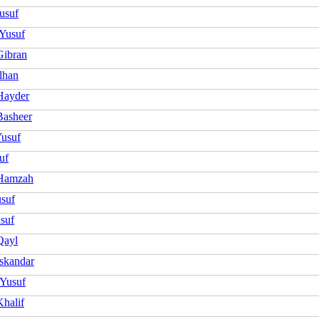
usuf
Yusuf
Gibran
lhan
Hayder
Basheer
Yusuf
uf
Hamzah
usuf
suf
Qayl
Iskandar
 Yusuf
Khalif