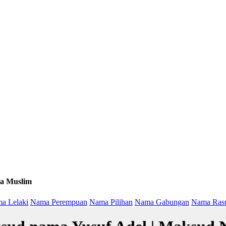
a Muslim
a Lelaki
Nama Perempuan
Nama Pilihan
Nama Gabungan
Nama Ras