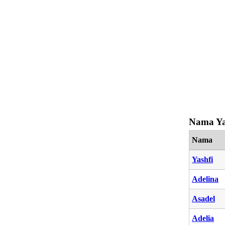
Nama Ya
Nama
Yashfi
Adelina
Asadel
Adelia