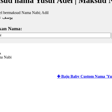
sud nama Yusuf Adel | Maksud 
el bermaksud Nama Nabi; Adil
يوسف ع
kan Nama:
ي
ma Nabi
✚ Baju Baby Custom Nama 'Yus