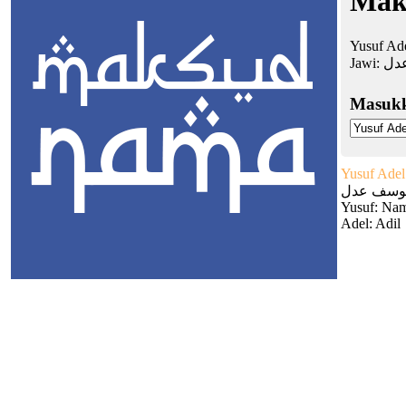
Mak
Yusuf Ad
Jawi:
دل
Masuk
Yusuf Adel
وسف عدل
Yusuf: Na
Adel: Adil