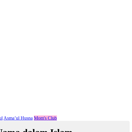
ul
Asma’ul Husna
Mom's Club