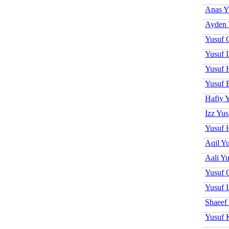
Anas Y
Ayden 
Yusuf 
Yusuf I
Yusuf 
Yusuf 
Hafiy 
Izz Yus
Yusuf 
Aqil Y
Aali Yu
Yusuf 
Yusuf 
Shaeef
Yusuf 