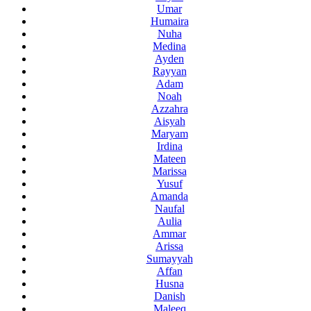
Umar
Humaira
Nuha
Medina
Ayden
Rayyan
Adam
Noah
Azzahra
Aisyah
Maryam
Irdina
Mateen
Marissa
Yusuf
Amanda
Naufal
Aulia
Ammar
Arissa
Sumayyah
Affan
Husna
Danish
Maleeq