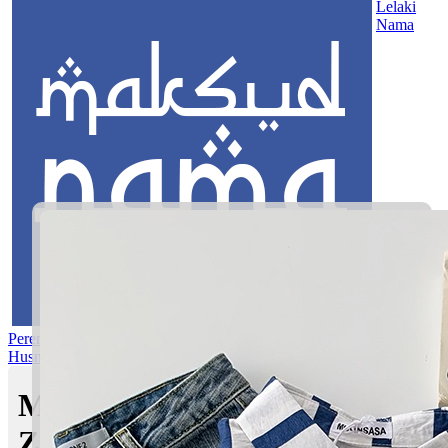
Lelaki
Nama
Perempuan
Nama Pilihan
Nama Gabungan
Nama Rasul
Asma’ul
Husna
Mom's Club
Maksud nama Zahran
Zaquan | Maksud Nama