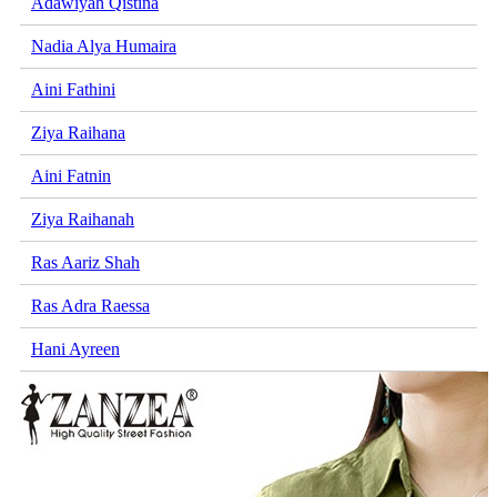
Adawiyah Qistina
Nadia Alya Humaira
Aini Fathini
Ziya Raihana
Aini Fatnin
Ziya Raihanah
Ras Aariz Shah
Ras Adra Raessa
Hani Ayreen