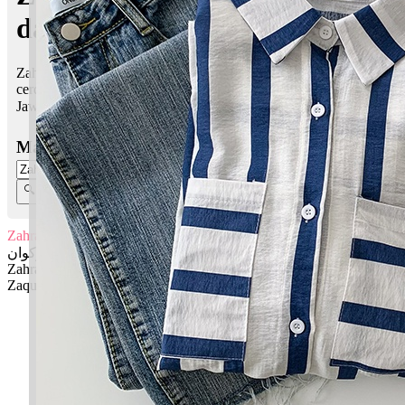
dalam Islam
Zahran Zaquan bermaksud Bunga, keindahan, berseri; Yang
cerdik, yang harum
Jawi:
ظهران زكوان
Masukkan Nama:
Zahran Zaquan
ظهران زكوان
Zahran: Bunga, keindahan, berseri
Zaquan: Yang cerdik, yang harum
✚ Baju Baby Custom Nama 'Zahran Zaquan'