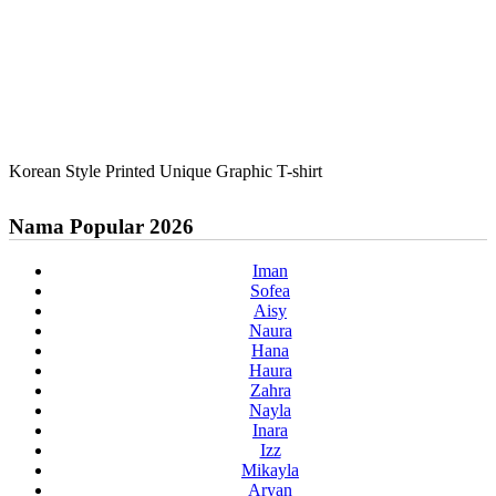
Korean Style Printed Unique Graphic T-shirt
Nama Popular 2026
Iman
Sofea
Aisy
Naura
Hana
Haura
Zahra
Nayla
Inara
Izz
Mikayla
Aryan