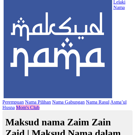
Lelaki
Nama
Perempuan
Nama Pilihan
Nama Gabungan
Nama Rasul
Asma’ul
Husna
Mom's Club
Maksud nama Zaim Zain
Zaid | Maksud Nama dalam