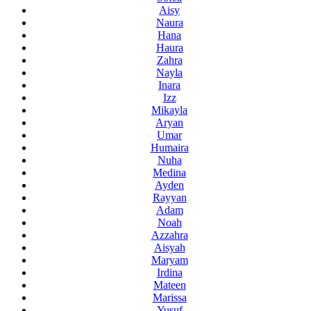
Aisy
Naura
Hana
Haura
Zahra
Nayla
Inara
Izz
Mikayla
Aryan
Umar
Humaira
Nuha
Medina
Ayden
Rayyan
Adam
Noah
Azzahra
Aisyah
Maryam
Irdina
Mateen
Marissa
Yusuf