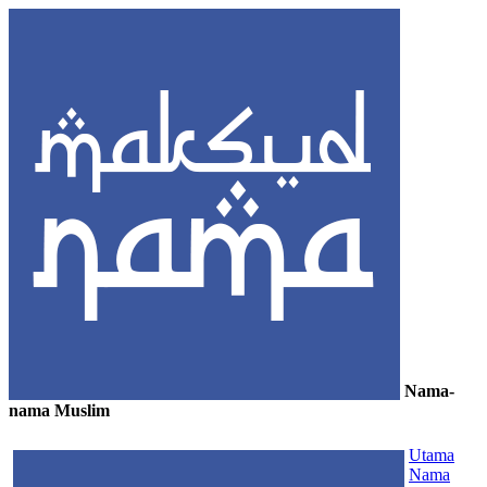
Nama-
nama Muslim
≡
Utama
Nama