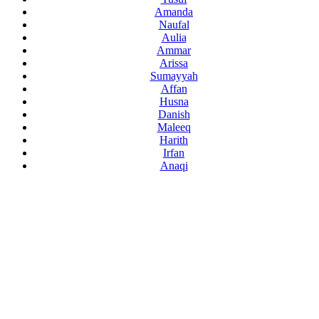
Amanda
Naufal
Aulia
Ammar
Arissa
Sumayyah
Affan
Husna
Danish
Maleeq
Harith
Irfan
Anaqi