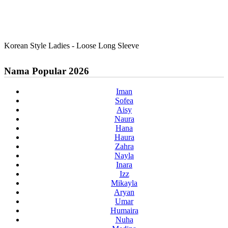
Korean Style Ladies - Loose Long Sleeve
Nama Popular 2026
Iman
Sofea
Aisy
Naura
Hana
Haura
Zahra
Nayla
Inara
Izz
Mikayla
Aryan
Umar
Humaira
Nuha