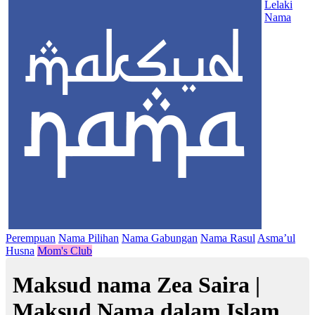
Lelaki
Nama
Perempuan
Nama Pilihan
Nama Gabungan
Nama Rasul
Asma’ul
Husna
Mom's Club
Maksud nama Zea Saira |
Maksud Nama dalam Islam