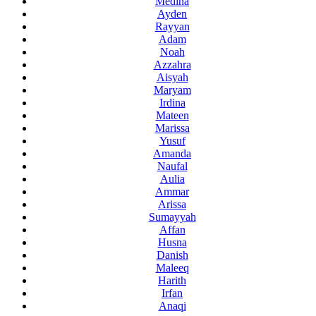
Medina
Ayden
Rayyan
Adam
Noah
Azzahra
Aisyah
Maryam
Irdina
Mateen
Marissa
Yusuf
Amanda
Naufal
Aulia
Ammar
Arissa
Sumayyah
Affan
Husna
Danish
Maleeq
Harith
Irfan
Anaqi