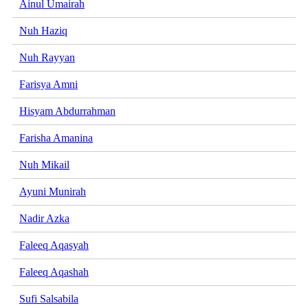
Ainul Umairah
Nuh Haziq
Nuh Rayyan
Farisya Amni
Hisyam Abdurrahman
Farisha Amanina
Nuh Mikail
Ayuni Munirah
Nadir Azka
Faleeq Aqasyah
Faleeq Aqashah
Sufi Salsabila