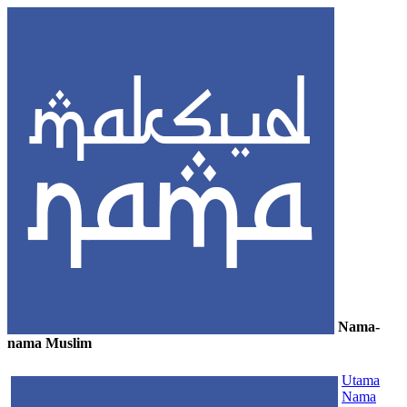
Nama-
nama Muslim
≡
Utama
Nama