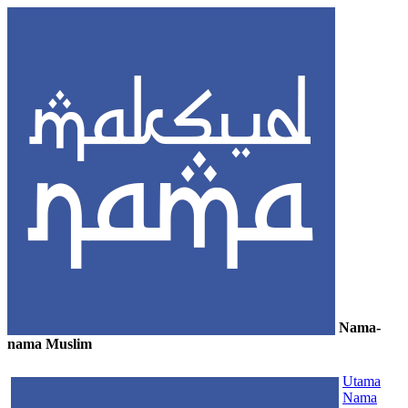
Nama-
nama Muslim
≡
Utama
Nama