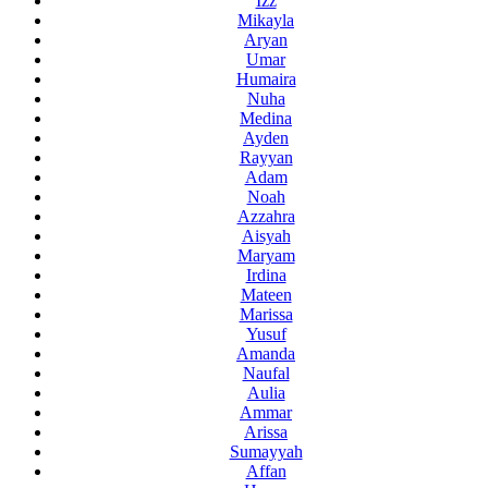
Izz
Mikayla
Aryan
Umar
Humaira
Nuha
Medina
Ayden
Rayyan
Adam
Noah
Azzahra
Aisyah
Maryam
Irdina
Mateen
Marissa
Yusuf
Amanda
Naufal
Aulia
Ammar
Arissa
Sumayyah
Affan