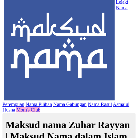
Lelaki
Nama
Perempuan
Nama Pilihan
Nama Gabungan
Nama Rasul
Asma’ul
Husna
Mom's Club
Maksud nama Zuhar Rayyan
| Maksud Nama dalam Islam