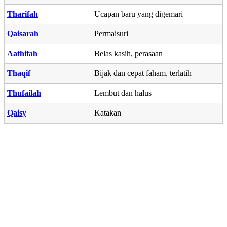
Tharifah
Ucapan baru yang digemari
Qaisarah
Permaisuri
Aathifah
Belas kasih, perasaan
Thaqif
Bijak dan cepat faham, terlatih
Thufailah
Lembut dan halus
Qaisy
Katakan