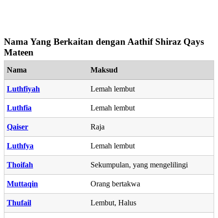
Nama Yang Berkaitan dengan Aathif Shiraz Qays
Mateen
Nama
Maksud
Luthfiyah
Lemah lembut
Luthfia
Lemah lembut
Qaiser
Raja
Luthfya
Lemah lembut
Thoifah
Sekumpulan, yang mengelilingi
Muttaqin
Orang bertakwa
Thufail
Lembut, Halus