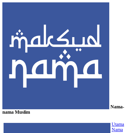
Nama-
nama Muslim
≡
Utama
Nama