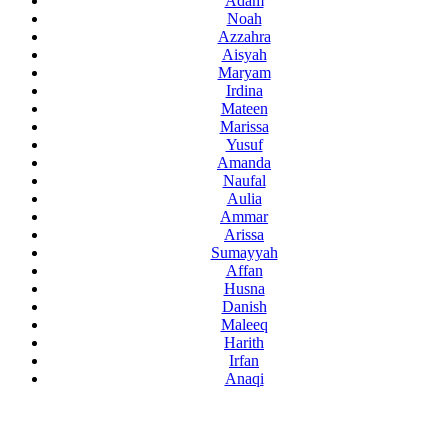
Adam
Noah
Azzahra
Aisyah
Maryam
Irdina
Mateen
Marissa
Yusuf
Amanda
Naufal
Aulia
Ammar
Arissa
Sumayyah
Affan
Husna
Danish
Maleeq
Harith
Irfan
Anaqi