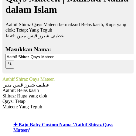
dalam Islam
Aathif Shiraz Qays Mateen bermaksud Belas kasih; Rupa yang
elok; Tetap; Yang Teguh
Jawi:
عطيف شيرز قيس متين
Masukkan Nama:
Aathif Shiraz Qays Mateen
عطيف شيرز قيس متين
Aathif: Belas kasih
Shiraz: Rupa yang elok
Qays: Tetap
Mateen: Yang Teguh
✚ Baju Baby Custom Nama 'Aathif Shiraz Qays
Mateen'