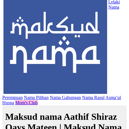
Lelaki
Nama
Perempuan
Nama Pilihan
Nama Gabungan
Nama Rasul
Asma’ul
Husna
Mom's Club
Maksud nama Aathif Shiraz
Qays Mateen | Maksud Nama