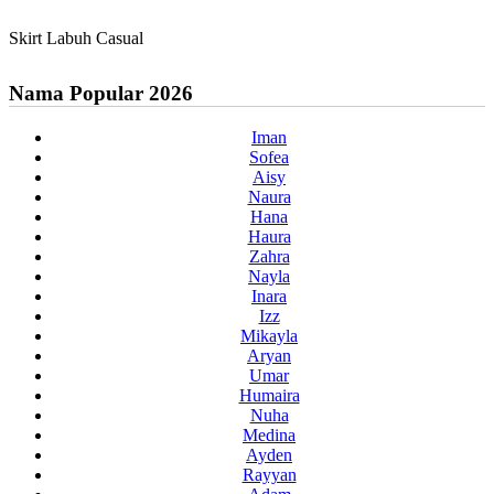
Skirt Labuh Casual
Nama Popular 2026
Iman
Sofea
Aisy
Naura
Hana
Haura
Zahra
Nayla
Inara
Izz
Mikayla
Aryan
Umar
Humaira
Nuha
Medina
Ayden
Rayyan