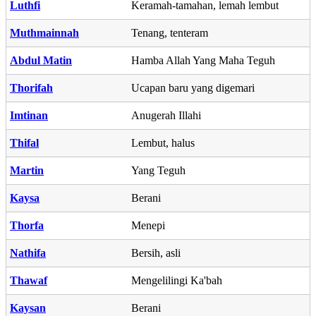
Luthfi
Keramah-tamahan, lemah lembut
Muthmainnah
Tenang, tenteram
Abdul Matin
Hamba Allah Yang Maha Teguh
Thorifah
Ucapan baru yang digemari
Imtinan
Anugerah Illahi
Thifal
Lembut, halus
Martin
Yang Teguh
Kaysa
Berani
Thorfa
Menepi
Nathifa
Bersih, asli
Thawaf
Mengelilingi Ka'bah
Kaysan
Berani