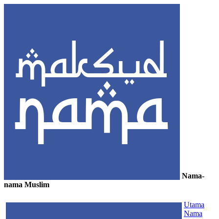
Nama-
nama Muslim
≡
Utama
Nama