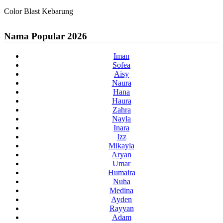
Color Blast Kebarung
Nama Popular 2026
Iman
Sofea
Aisy
Naura
Hana
Haura
Zahra
Nayla
Inara
Izz
Mikayla
Aryan
Umar
Humaira
Nuha
Medina
Ayden
Rayyan
Adam