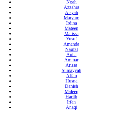
Noah
Azzahra
Aisyah
Maryam
Irdina
Mateen
Marissa
Yusuf
Amanda
Naufal
Aulia
Ammar
Arissa
Sumayyah
Affan
Husna
Danish
Maleeq
Harith
Irfan
Anaqi