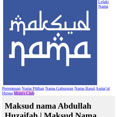
Lelaki
Nama
Perempuan
Nama Pilihan
Nama Gabungan
Nama Rasul
Asma’ul
Husna
Mom's Club
Maksud nama Abdullah
Huzaifah | Maksud Nama