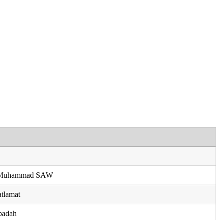
i Muhammad SAW
tlamat
ibadah