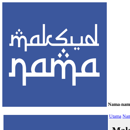
Nama-nam
≡
Utama
Nam