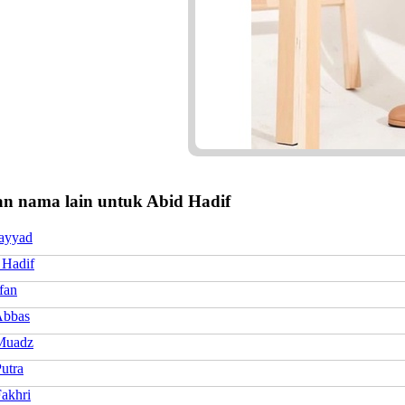
n nama lain untuk Abid Hadif
ayyad
 Hadif
fan
Abbas
Muadz
utra
Fakhri