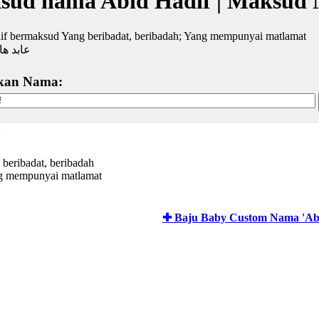
sud nama Abid Hadif | Maksud 
if bermaksud Yang beribadat, beribadah; Yang mempunyai matlamat
عابد ه
kan Nama:
 beribadat, beribadah
g mempunyai matlamat
✚ Baju Baby Custom Nama 'Abi