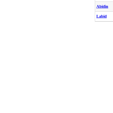
Abidin
Labid