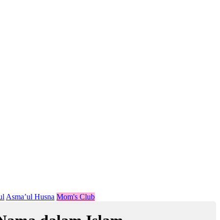
ul
Asma’ul Husna
Mom's Club