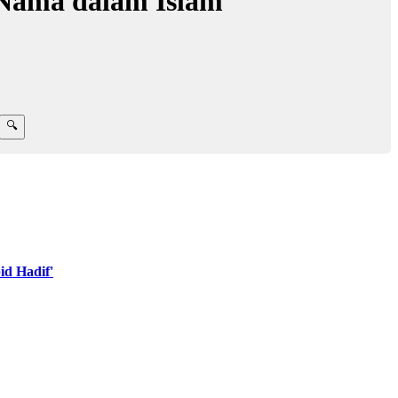
Nama dalam Islam
d Hadif'