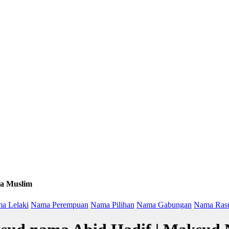
a Muslim
a Lelaki
Nama Perempuan
Nama Pilihan
Nama Gabungan
Nama Ras