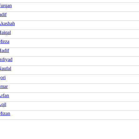
Furqan
adif
Akashah
Haiqal
Mirza
Hadif
zdiyad
Naufal
ori
Umar
Arfan
qil
Mizan