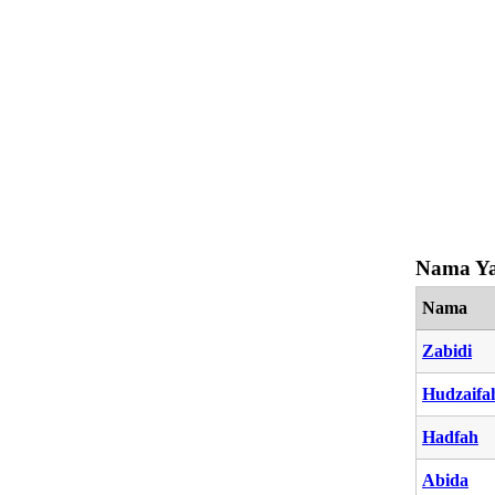
Nama Ya
Nama
Zabidi
Hudzaifa
Hadfah
Abida