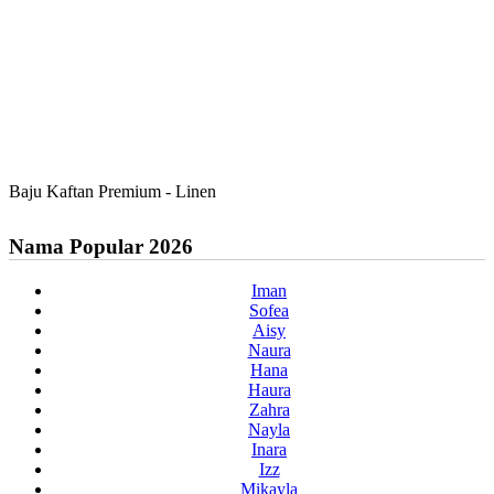
Baju Kaftan Premium - Linen
Nama Popular 2026
Iman
Sofea
Aisy
Naura
Hana
Haura
Zahra
Nayla
Inara
Izz
Mikayla