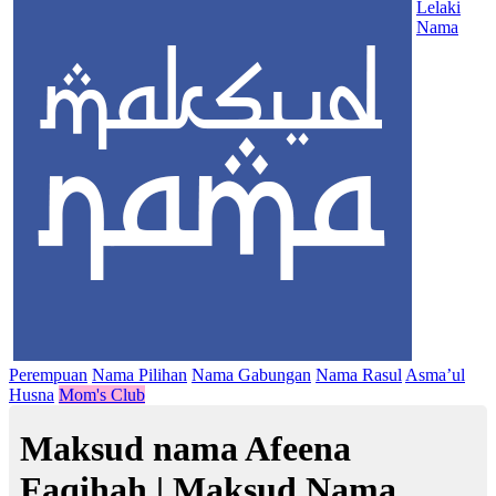
Lelaki
Nama
Perempuan
Nama Pilihan
Nama Gabungan
Nama Rasul
Asma’ul
Husna
Mom's Club
Maksud nama Afeena
Faqihah | Maksud Nama