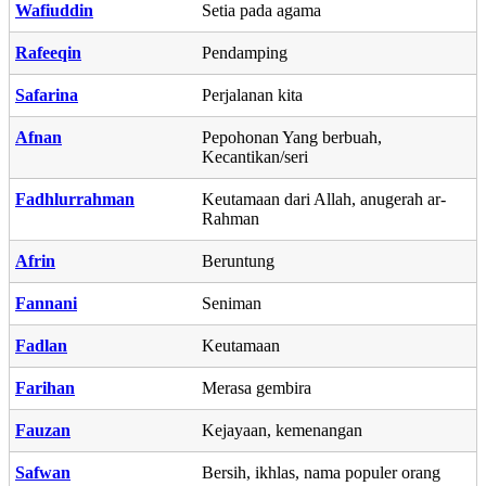
Wafiuddin
Setia pada agama
Rafeeqin
Pendamping
Safarina
Perjalanan kita
Afnan
Pepohonan Yang berbuah,
Kecantikan/seri
Fadhlurrahman
Keutamaan dari Allah, anugerah ar-
Rahman
Afrin
Beruntung
Fannani
Seniman
Fadlan
Keutamaan
Farihan
Merasa gembira
Fauzan
Kejayaan, kemenangan
Safwan
Bersih, ikhlas, nama populer orang