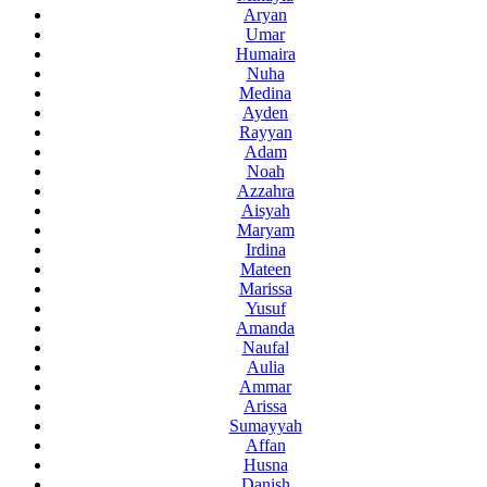
Aryan
Umar
Humaira
Nuha
Medina
Ayden
Rayyan
Adam
Noah
Azzahra
Aisyah
Maryam
Irdina
Mateen
Marissa
Yusuf
Amanda
Naufal
Aulia
Ammar
Arissa
Sumayyah
Affan
Husna
Danish