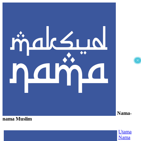
×
Nama-
nama Muslim
≡
Utama
Nama