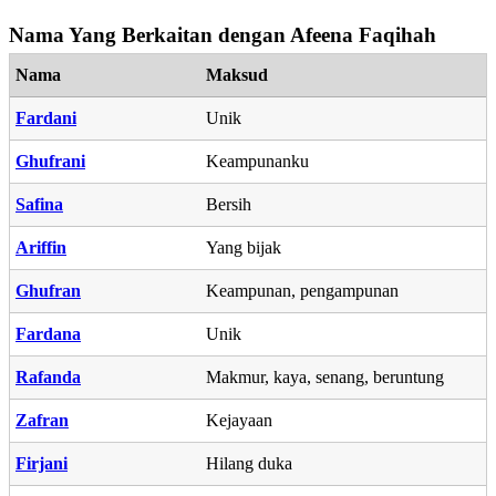
Nama Yang Berkaitan dengan Afeena Faqihah
Nama
Maksud
Fardani
Unik
Ghufrani
Keampunanku
Safina
Bersih
Ariffin
Yang bijak
Ghufran
Keampunan, pengampunan
Fardana
Unik
Rafanda
Makmur, kaya, senang, beruntung
Zafran
Kejayaan
Firjani
Hilang duka