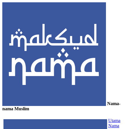
Nama-
nama Muslim
≡
Utama
Nama