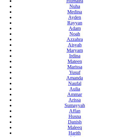
Humaira
Nuha
Medina
Ayden
Rayyan
Adam
Noah
Azzahra
Aisyah
Maryam
Irdina
Mateen
Marissa
Yusuf
Amanda
Naufal
Aulia
Ammar
Arissa
Sumayyah
Affan
Husna
Danish
Maleeq
Harith