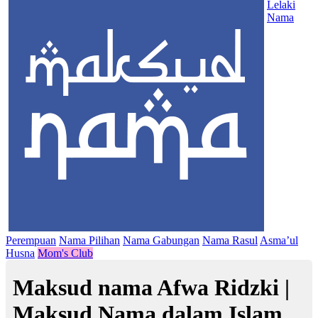
Lelaki
Nama
Perempuan
Nama Pilihan
Nama Gabungan
Nama Rasul
Asma’ul
Husna
Mom's Club
Maksud nama Afwa Ridzki |
Maksud Nama dalam Islam