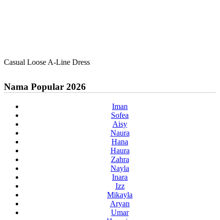
Casual Loose A-Line Dress
Nama Popular 2026
Iman
Sofea
Aisy
Naura
Hana
Haura
Zahra
Nayla
Inara
Izz
Mikayla
Aryan
Umar