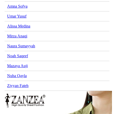
Amna Sofya
Umar Yusuf
Alissa Medina
Mirza Anaqi
Naura Sumayyah
Noah Saqeef
Mazaya Auji
Nuha Qayla
Ziyyan Fateh