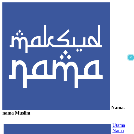
×
Nama-
nama Muslim
≡
Utama
Nama