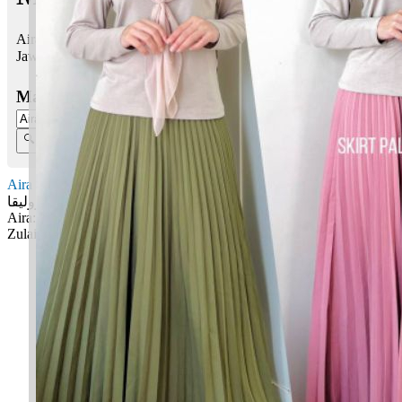
Aira Zulaika bermaksud Mulia, dihormati; Cantik
Jawi:
ایرا زوليقا
Masukkan Nama:
Aira Zulaika
ایرا زوليقا
Aira: Mulia, dihormati
Zulaika: Cantik
✚ Baju Baby Custom Nama 'Aira Zulaika'