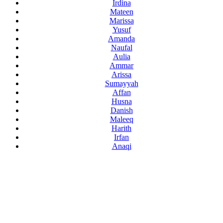
Irdina
Mateen
Marissa
Yusuf
Amanda
Naufal
Aulia
Ammar
Arissa
Sumayyah
Affan
Husna
Danish
Maleeq
Harith
Irfan
Anaqi