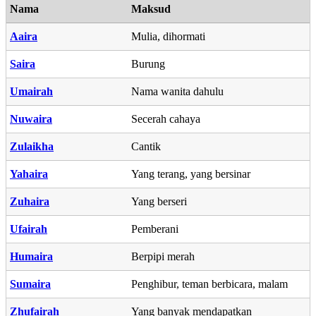
Nama
Maksud
Aaira
Mulia, dihormati
Saira
Burung
Umairah
Nama wanita dahulu
Nuwaira
Secerah cahaya
Zulaikha
Cantik
Yahaira
Yang terang, yang bersinar
Zuhaira
Yang berseri
Ufairah
Pemberani
Humaira
Berpipi merah
Sumaira
Penghibur, teman berbicara, malam
Zhufairah
Yang banyak mendapatkan