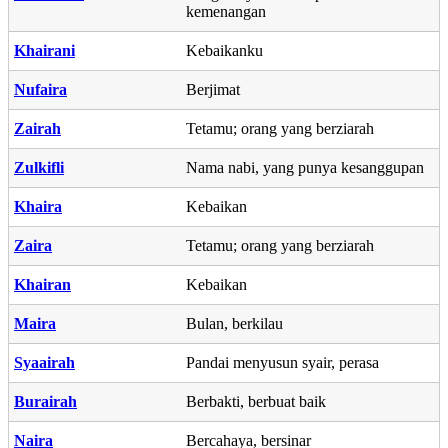
kemenangan
Khairani
Kebaikanku
Nufaira
Berjimat
Zairah
Tetamu; orang yang berziarah
Zulkifli
Nama nabi, yang punya kesanggupan
Khaira
Kebaikan
Zaira
Tetamu; orang yang berziarah
Khairan
Kebaikan
Maira
Bulan, berkilau
Syaairah
Pandai menyusun syair, perasa
Burairah
Berbakti, berbuat baik
Naira
Bercahaya, bersinar