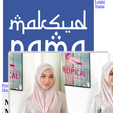
Lelaki
Nama
Perempuan
Nama Pilihan
Nama Gabungan
Nama Rasul
Asma’ul
Husna
Mom's Club
Maksud nama Aira Zulaika |
Maksud Nama dalam Islam