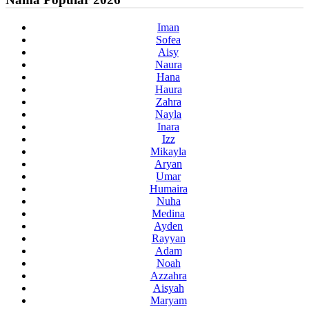
Iman
Sofea
Aisy
Naura
Hana
Haura
Zahra
Nayla
Inara
Izz
Mikayla
Aryan
Umar
Humaira
Nuha
Medina
Ayden
Rayyan
Adam
Noah
Azzahra
Aisyah
Maryam