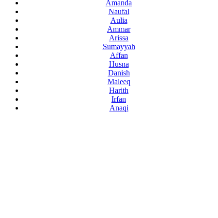
Amanda
Naufal
Aulia
Ammar
Arissa
Sumayyah
Affan
Husna
Danish
Maleeq
Harith
Irfan
Anaqi