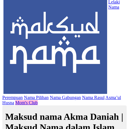
Lelaki
Nama
Perempuan
Nama Pilihan
Nama Gabungan
Nama Rasul
Asma’ul
Husna
Mom's Club
Maksud nama Akma Daniah |
Maksud Nama dalam Islam