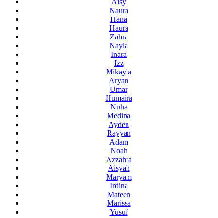
Aisy
Naura
Hana
Haura
Zahra
Nayla
Inara
Izz
Mikayla
Aryan
Umar
Humaira
Nuha
Medina
Ayden
Rayyan
Adam
Noah
Azzahra
Aisyah
Maryam
Irdina
Mateen
Marissa
Yusuf