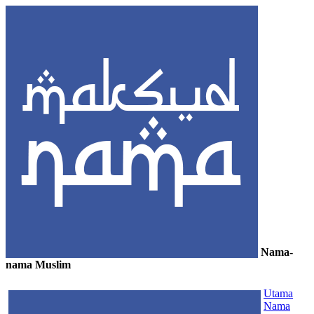
Nama-
nama Muslim
≡
Utama
Nama