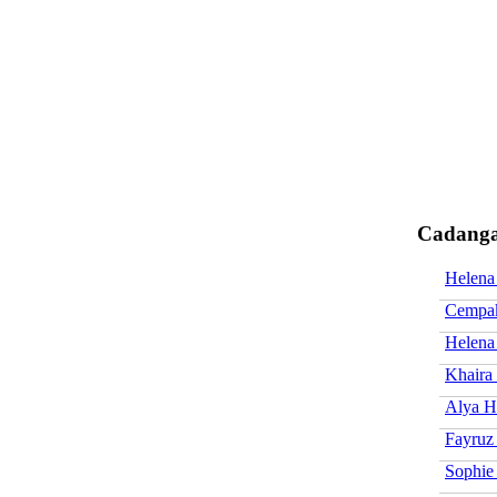
Cadanga
Helena
Cempak
Helena
Khaira
Alya H
Fayruz
Sophie