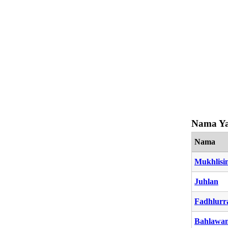
Nama Ya
Nama
Mukhlisi
Juhlan
Fadhlur
Bahlawa