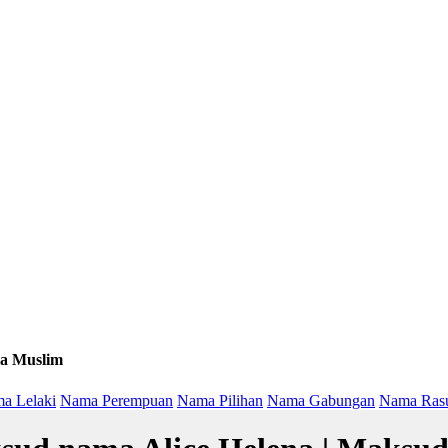
a Muslim
a Lelaki
Nama Perempuan
Nama Pilihan
Nama Gabungan
Nama Ras