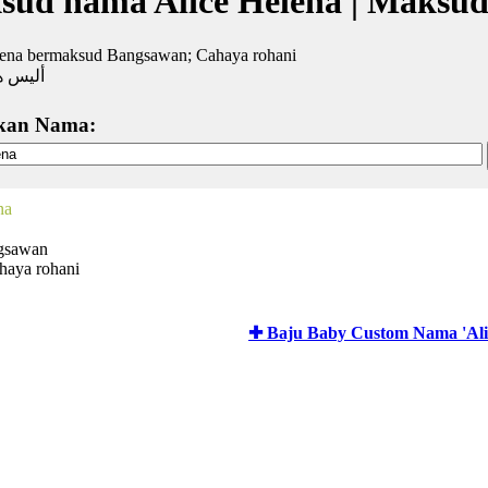
sud nama Alice Helena | Maksu
lena bermaksud Bangsawan; Cahaya rohani
أليس هل
kan Nama:
na
ngsawan
haya rohani
✚ Baju Baby Custom Nama 'Ali