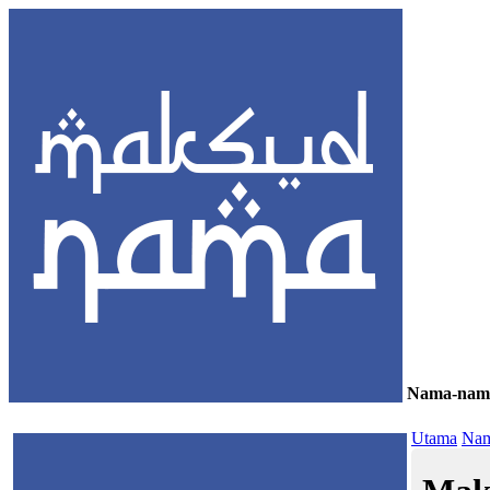
Nama-nam
≡
Utama
Nam