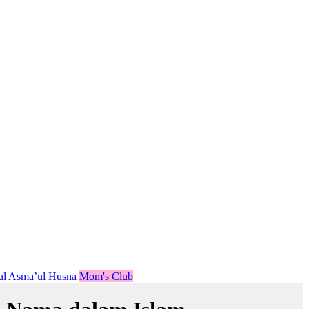
ul
Asma’ul Husna
Mom's Club