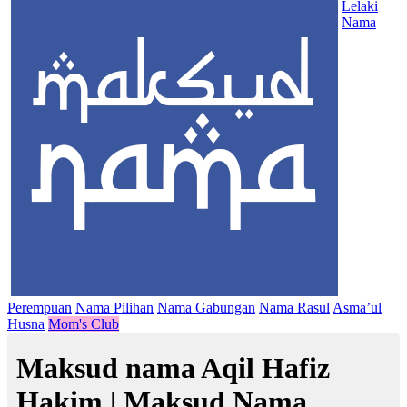
Lelaki
Nama
Perempuan
Nama Pilihan
Nama Gabungan
Nama Rasul
Asma’ul
Husna
Mom's Club
Maksud nama Aqil Hafiz
Hakim | Maksud Nama