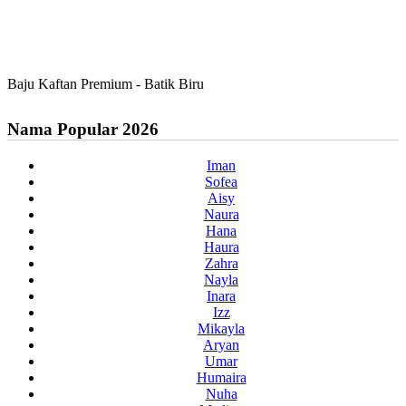
Baju Kaftan Premium - Batik Biru
Nama Popular 2026
Iman
Sofea
Aisy
Naura
Hana
Haura
Zahra
Nayla
Inara
Izz
Mikayla
Aryan
Umar
Humaira
Nuha