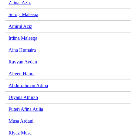
Zainal Aziz
Seroja Maleeqa
Amirul Aziz
Irdina Maleeqa
Aina Humaira
Rayyan Aydan
Aireen Haura
Abdurrahman Adiba
Diyana Athirah
Puteri Afina Aulia
Musa Ardani
Riyaz Musa