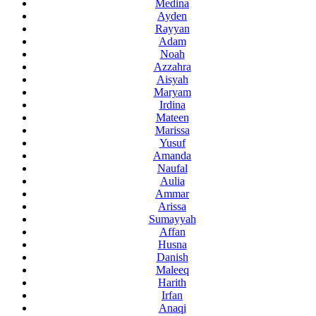
Medina
Ayden
Rayyan
Adam
Noah
Azzahra
Aisyah
Maryam
Irdina
Mateen
Marissa
Yusuf
Amanda
Naufal
Aulia
Ammar
Arissa
Sumayyah
Affan
Husna
Danish
Maleeq
Harith
Irfan
Anaqi