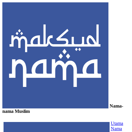
Nama-
nama Muslim
≡
Utama
Nama