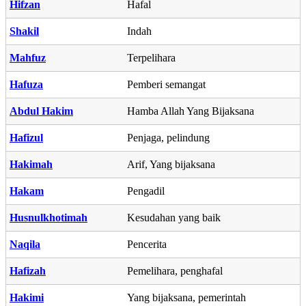
Hifzan
Hafal
Shakil
Indah
Mahfuz
Terpelihara
Hafuza
Pemberi semangat
Abdul Hakim
Hamba Allah Yang Bijaksana
Hafizul
Penjaga, pelindung
Hakimah
Arif, Yang bijaksana
Hakam
Pengadil
Husnulkhotimah
Kesudahan yang baik
Naqila
Pencerita
Hafizah
Pemelihara, penghafal
Hakimi
Yang bijaksana, pemerintah