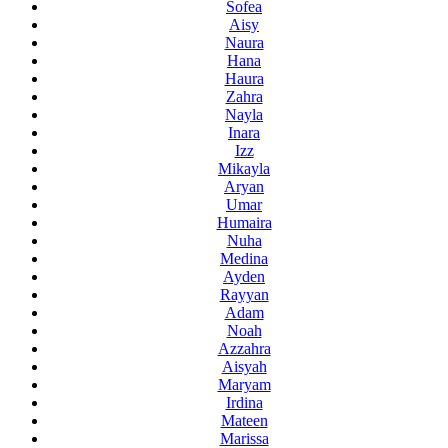
Sofea
Aisy
Naura
Hana
Haura
Zahra
Nayla
Inara
Izz
Mikayla
Aryan
Umar
Humaira
Nuha
Medina
Ayden
Rayyan
Adam
Noah
Azzahra
Aisyah
Maryam
Irdina
Mateen
Marissa