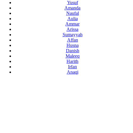
Yusuf
Amanda
Naufal
Aulia
Ammar
Arissa
Sumayyah
Affan
Husna
Danish
Maleeq
Harith
Irfan
Anaqi