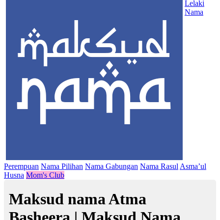
Lelaki
Nama
Perempuan
Nama Pilihan
Nama Gabungan
Nama Rasul
Asma’ul
Husna
Mom's Club
Maksud nama Atma
Basheera | Maksud Nama