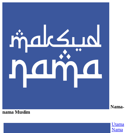
Nama-
nama Muslim
≡
Utama
Nama