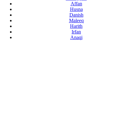
Affan
Husna
Danish
Maleeq
Harith
Irfan
Anaqi