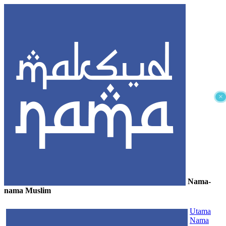
×
Nama-
nama Muslim
≡
Utama
Nama