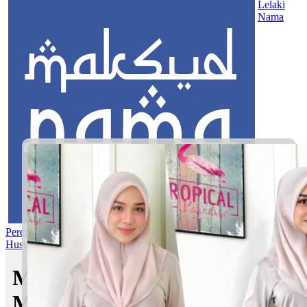
Lelaki
Nama
Perempuan
Nama Pilihan
Nama Gabungan
Nama Rasul
Asma’ul
Husna
Mom's Club
Maksud nama Aydan Irsyad |
Maksud Nama dalam Islam