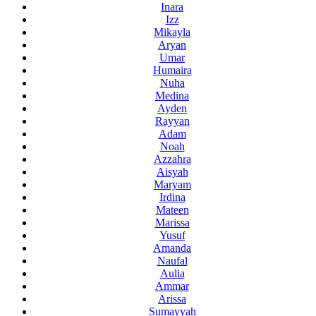
Inara
Izz
Mikayla
Aryan
Umar
Humaira
Nuha
Medina
Ayden
Rayyan
Adam
Noah
Azzahra
Aisyah
Maryam
Irdina
Mateen
Marissa
Yusuf
Amanda
Naufal
Aulia
Ammar
Arissa
Sumayyah