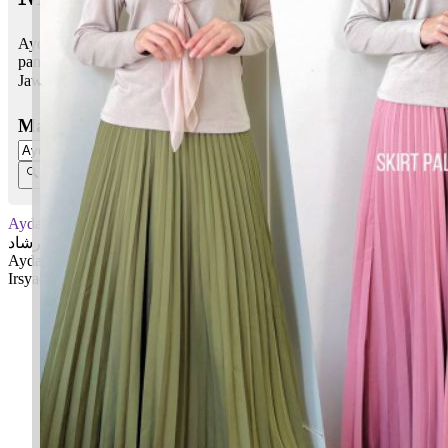
Aydan Irsyad bermaksud Pemuda yang bersemangat; Nasihat,
panduan, petunjuk
Jawi:
أيدان إرشاد
Masukkan Nama:
Aydan Irsyad
أيدان إرشاد
Aydan: Pemuda yang bersemangat
Irsyad: Nasihat, panduan, petunjuk
✚ Baju Baby Custom Nama 'Aydan Irsyad'