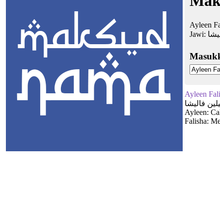
Maks
Ayleen F
Jawi:
يشا
Masuk
Ayleen Fal
لين فاليشا
Ayleen: Ca
Falisha: M