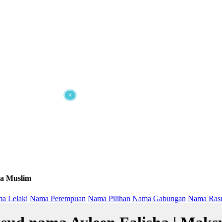
×
a Muslim
a Lelaki
Nama Perempuan
Nama Pilihan
Nama Gabungan
Nama Ras