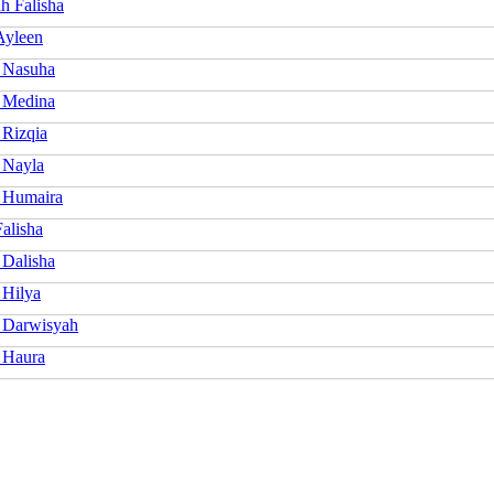
h Falisha
Ayleen
 Nasuha
a Medina
 Rizqia
 Nayla
a Humaira
alisha
 Dalisha
 Hilya
 Darwisyah
 Haura