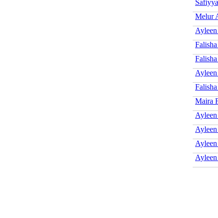
Safiyya
Melur 
Ayleen
Falish
Falisha
Ayleen
Falish
Maira F
Ayleen
Ayleen
Ayleen
Ayleen