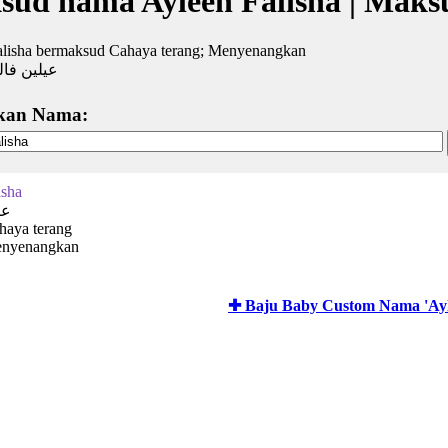
ud nama Ayleen Falisha | Mak
alisha bermaksud Cahaya terang; Menyenangkan
عيلين فال
kan Nama:
isha
عي
haya terang
enyenangkan
✚ Baju Baby Custom Nama 'Ayle