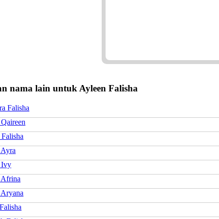
n nama lain untuk Ayleen Falisha
a Falisha
 Qaireen
 Falisha
 Ayra
 Ivy
 Afrina
 Aryana
Falisha