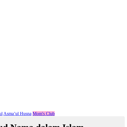
ul
Asma’ul Husna
Mom's Club