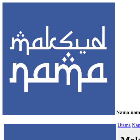
Nama-nam
≡
Utama
Nam