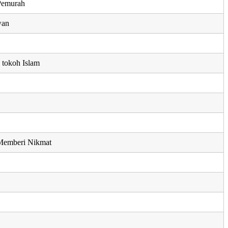
Pemurah
wan
 tokoh Islam
Memberi Nikmat