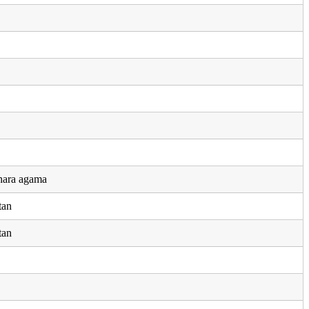
hara agama
tan
tan