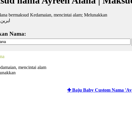
sud nama Ayreen Alana | Maksu
lana bermaksud Kedamaian, mencintai alam; Melunakkan
ايرين ا
kan Nama:
ana
damaian, mencintai alam
lunakkan
✚ Baju Baby Custom Nama 'Ayr