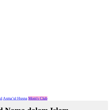
ul
Asma’ul Husna
Mom's Club