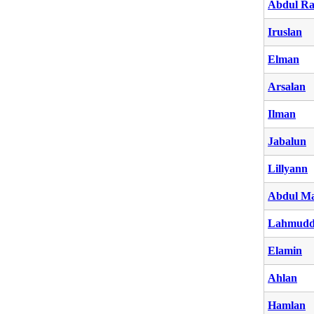
Abdul R
Iruslan
Elman
Arsalan
Ilman
Jabalun
Lillyann
Abdul M
Lahmudd
Elamin
Ahlan
Hamlan