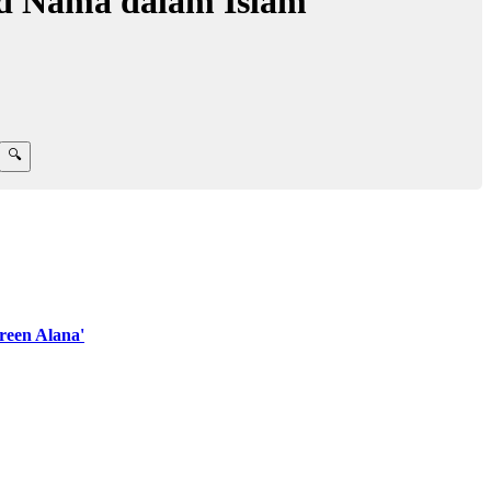
d Nama dalam Islam
een Alana'