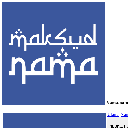
Nama-nam
≡
Utama
Nam