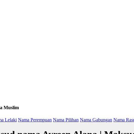
a Muslim
a Lelaki
Nama Perempuan
Nama Pilihan
Nama Gabungan
Nama Ras