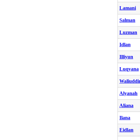
Lamani
Salman
Luzman
Idlan
Illiyun
Luqyana
Waliuddi
Alyanah
Aliana
Ilana
Eidlan