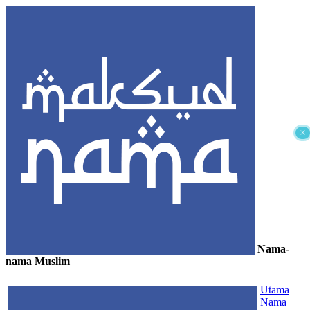
×
Nama-
nama Muslim
≡
Utama
Nama