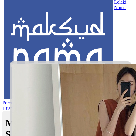
Lelaki
Nama
Perempuan
Nama Pilihan
Nama Gabungan
Nama Rasul
Asma’ul
Husna
Mom's Club
Maksud nama Ayreen
Shaqira | Maksud Nama