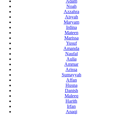
Adam
Noah
Azzahra
Aisyah
Maryam
Irdina
Mateen
Marissa
Yusuf
Amanda
Naufal
Aulia
Ammar
Arissa
Sumayyah
Affan
Husna
Danish
Maleeq
Harith
Irfan
Anaqi