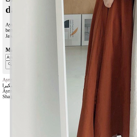
dalam Islam
Ayreen Shaqira bermaksud Kedamaian, mencintai alam; Syukur,
berterima kasih
Jawi:
ايرين شكيرا
Masukkan Nama:
Ayreen Shaqira
ايرين شكيرا
Ayreen: Kedamaian, mencintai alam
Shaqira: Syukur, berterima kasih
✚ Baju Baby Custom Nama 'Ayreen Shaqira'