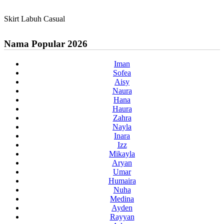
Skirt Labuh Casual
Nama Popular 2026
Iman
Sofea
Aisy
Naura
Hana
Haura
Zahra
Nayla
Inara
Izz
Mikayla
Aryan
Umar
Humaira
Nuha
Medina
Ayden
Rayyan