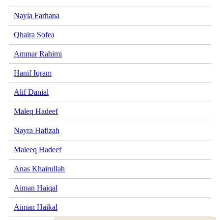
Nayla Farhana
Qhaira Sofea
Ammar Rahimi
Hanif Iqram
Alif Danial
Maleq Hadeef
Nayra Hafizah
Maleeq Hadeef
Anas Khairullah
Aiman Haiqal
Aiman Haikal