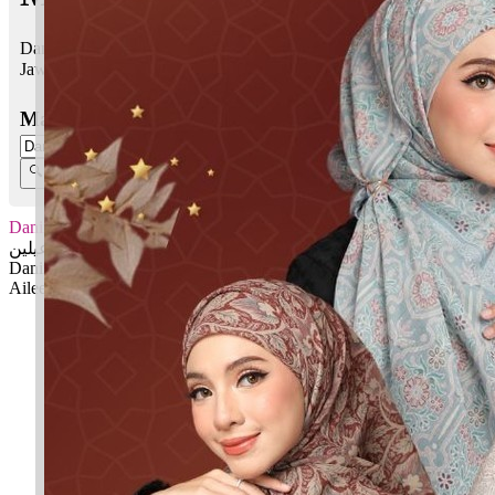
Danin Aileen bermaksud Puteri; Cahaya terang
Jawi:
دانين عيلين
Masukkan Nama:
Danin Aileen
دانين عيلين
Danin: Puteri
Aileen: Cahaya terang
✚ Baju Baby Custom Nama 'Danin Aileen'