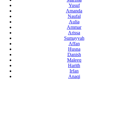
Yusuf
Amanda
Naufal
Aulia
Ammar
Arissa
Sumayyah
Affan
Husna
Danish
Maleeq
Harith
Irfan
Anaqi