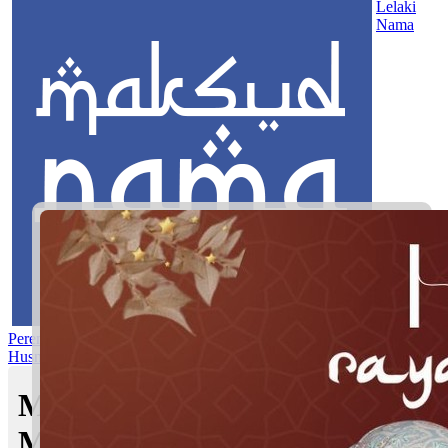
Lelaki
Nama
Perempuan
Nama Pilihan
Nama Gabungan
Nama Rasul
Asma’ul
Husna
Mom's Club
Maksud nama Danin Aileen |
Maksud Nama dalam Islam