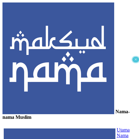
×
Nama-
nama Muslim
≡
Utama
Nama