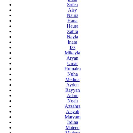
Sofea
Aisy
Naura
Hana
Haura
Zahra
Nayla
Inara
Izz
Mikayla
Aryan
Umar
Humaira
Nuha
Medina
Ayden
Rayyan
Adam
Noah
Azzahra
Aisyah
Maryam
Irdina
Mateen
Marissa