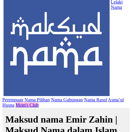
Lelaki
Nama
Perempuan
Nama Pilihan
Nama Gabungan
Nama Rasul
Asma’ul
Husna
Mom's Club
Maksud nama Emir Zahin |
Maksud Nama dalam Islam