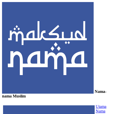
Nama-
nama Muslim
≡
Utama
Nama