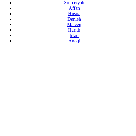
Sumayyah
Affan
Husna
Danish
Maleeq
Harith
Irfan
Anaqi