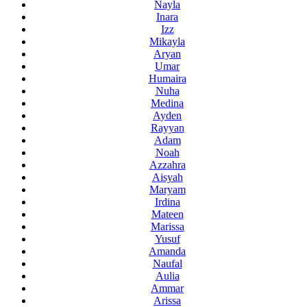
Nayla
Inara
Izz
Mikayla
Aryan
Umar
Humaira
Nuha
Medina
Ayden
Rayyan
Adam
Noah
Azzahra
Aisyah
Maryam
Irdina
Mateen
Marissa
Yusuf
Amanda
Naufal
Aulia
Ammar
Arissa