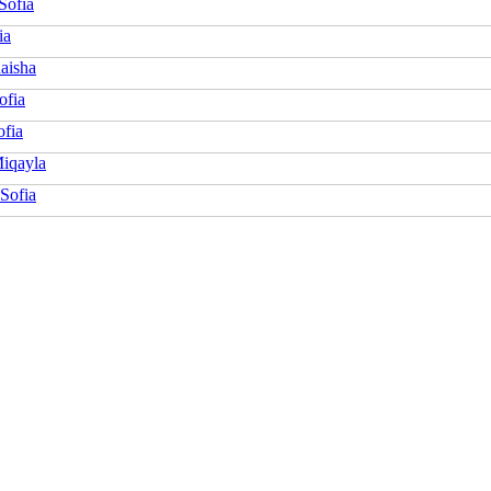
Sofia
ia
aisha
ofia
ofia
Miqayla
Sofia