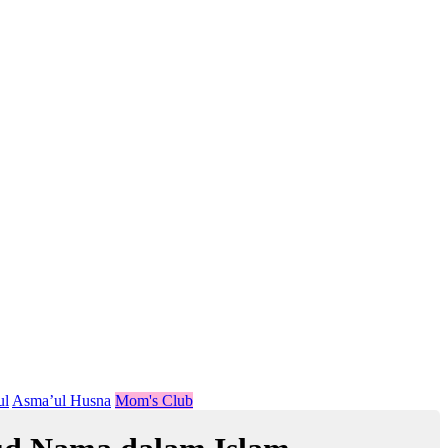
ul
Asma’ul Husna
Mom's Club