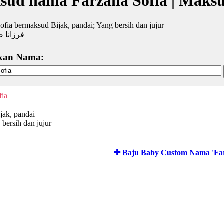
sud nama Farzana Sofia | Maks
ofia bermaksud Bijak, pandai; Yang bersih dan jujur
فرزانا ص
kan Nama:
fia
ف
jak, pandai
 bersih dan jujur
✚ Baju Baby Custom Nama 'Far