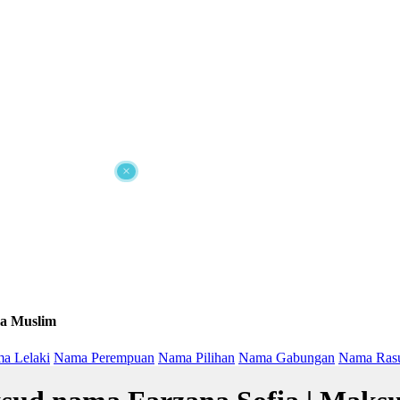
×
a Muslim
a Lelaki
Nama Perempuan
Nama Pilihan
Nama Gabungan
Nama Ras