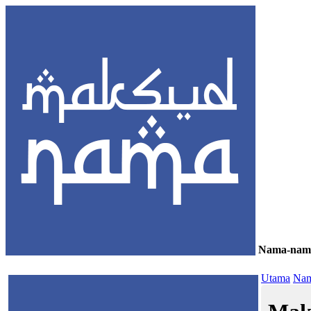
Nama-nam
≡
Utama
Nam