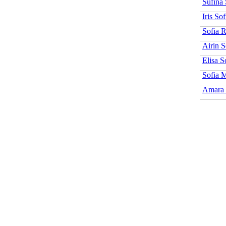
Sufina 
Iris Sof
Sofia R
Airin S
Elisa S
Sofia 
Amara 