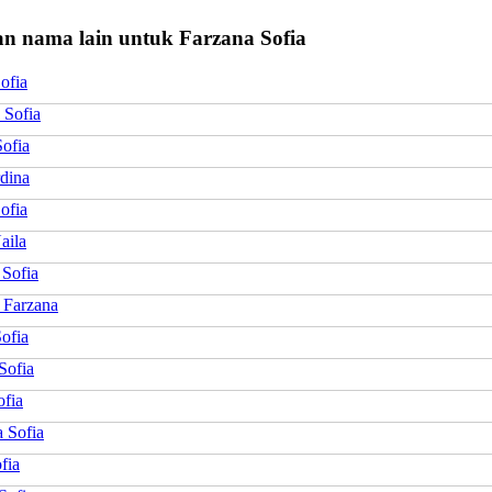
n nama lain untuk Farzana Sofia
ofia
 Sofia
Sofia
rdina
ofia
aila
 Sofia
 Farzana
ofia
Sofia
ofia
 Sofia
fia