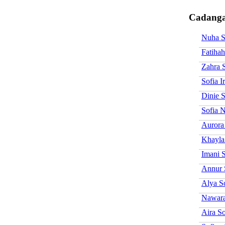
Cadanga
Nuha S
Fatihah
Zahra 
Sofia I
Dinie S
Sofia N
Aurora
Khayla
Imani S
Annur 
Alya S
Nawara
Aira So