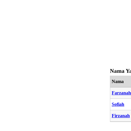
Nama Ya
Nama
Farzanah
Sofiah
Firzanah