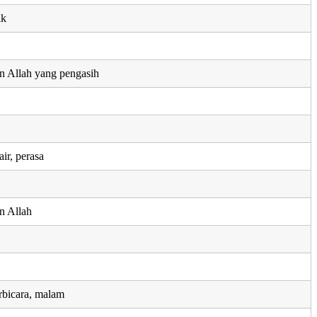
ik
n Allah yang pengasih
ir, perasa
u
n Allah
rbicara, malam