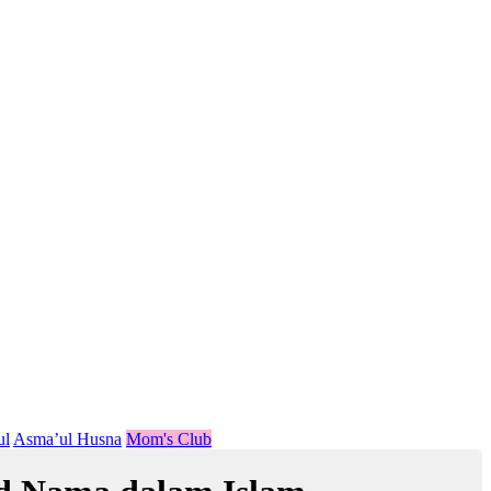
ul
Asma’ul Husna
Mom's Club