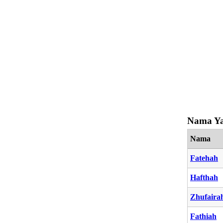
Nama Ya
Nama
Fatehah
Hafthah
Zhufaira
Fathiah