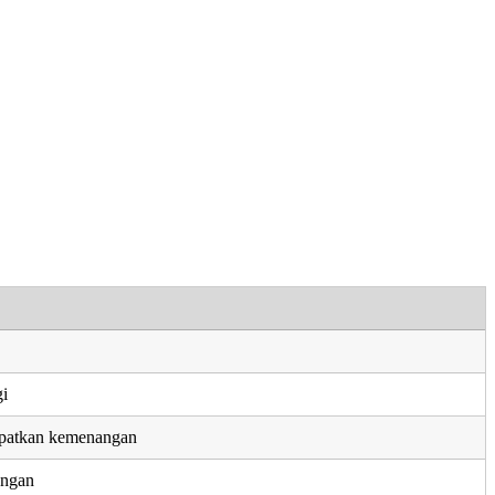
gi
patkan kemenangan
angan