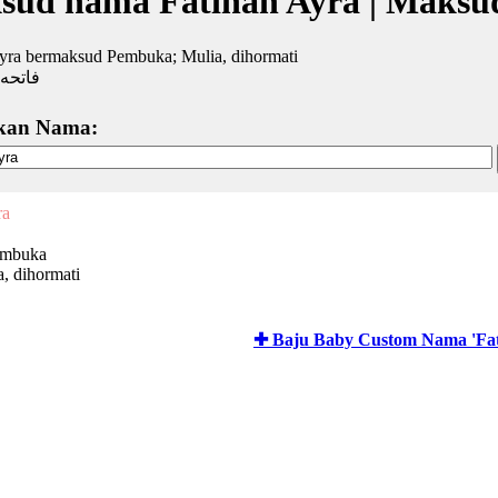
sud nama Fatihah Ayra | Maksu
yra bermaksud Pembuka; Mulia, dihormati
فاتحه 
kan Nama:
ra
embuka
, dihormati
✚ Baju Baby Custom Nama 'Fat