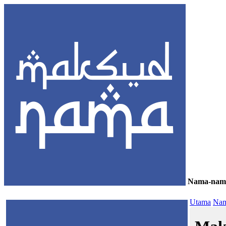
Nama-nam
≡
Utama
Nam