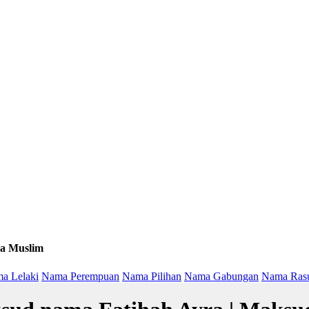
a Muslim
a Lelaki
Nama Perempuan
Nama Pilihan
Nama Gabungan
Nama Ras