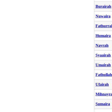
Burairah
Nuwaira
Fathurr
Humaira
Nayrah
Syaairah
Umairah
Fathullah
Ufairah
Mihnayr
Sumaira