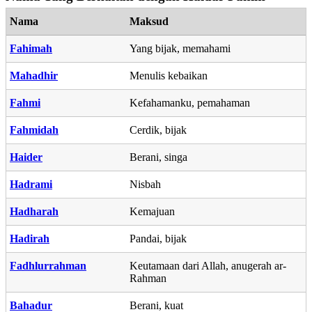
Nama
Maksud
Fahimah
Yang bijak, memahami
Mahadhir
Menulis kebaikan
Fahmi
Kefahamanku, pemahaman
Fahmidah
Cerdik, bijak
Haider
Berani, singa
Hadrami
Nisbah
Hadharah
Kemajuan
Hadirah
Pandai, bijak
Fadhlurrahman
Keutamaan dari Allah, anugerah ar-
Rahman
Bahadur
Berani, kuat