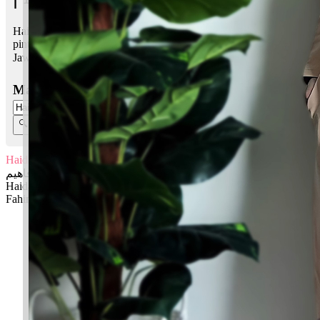
Haidar Fahim bermaksud Berani, singa; Yang faham, memahami,
pintar, rajin belajar
Jawi:
حيدر فاهيم
Masukkan Nama:
Haidar Fahim
حيدر فاهيم
Haidar: Berani, singa
Fahim: Yang faham, memahami, pintar, rajin belajar
✚ Baju Baby Custom Nama 'Haidar Fahim'