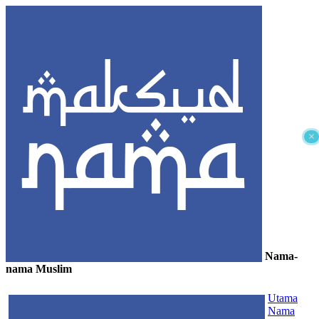
×
Nama-
nama Muslim
≡
Utama
Nama