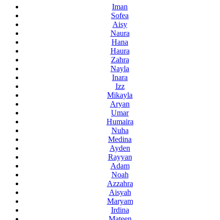
Iman
Sofea
Aisy
Naura
Hana
Haura
Zahra
Nayla
Inara
Izz
Mikayla
Aryan
Umar
Humaira
Nuha
Medina
Ayden
Rayyan
Adam
Noah
Azzahra
Aisyah
Maryam
Irdina
Mateen