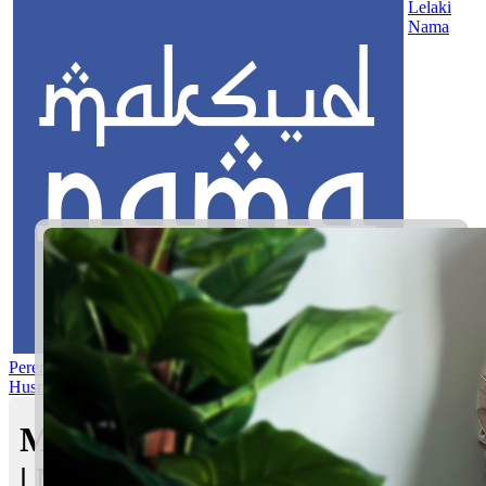
Lelaki
Nama
Perempuan
Nama Pilihan
Nama Gabungan
Nama Rasul
Asma’ul
Husna
Mom's Club
Maksud nama Haidar Fahim
| Maksud Nama dalam Islam