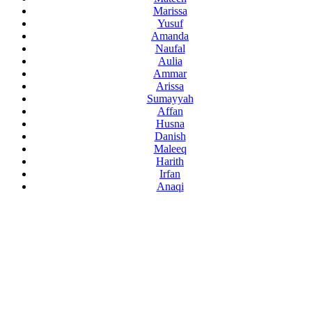
Marissa
Yusuf
Amanda
Naufal
Aulia
Ammar
Arissa
Sumayyah
Affan
Husna
Danish
Maleeq
Harith
Irfan
Anaqi