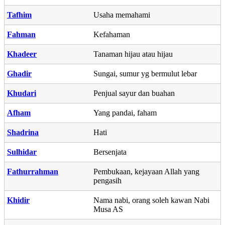
Tafhim
Usaha memahami
Fahman
Kefahaman
Khadeer
Tanaman hijau atau hijau
Ghadir
Sungai, sumur yg bermulut lebar
Khudari
Penjual sayur dan buahan
Afham
Yang pandai, faham
Shadrina
Hati
Sulhidar
Bersenjata
Fathurrahman
Pembukaan, kejayaan Allah yang
pengasih
Khidir
Nama nabi, orang soleh kawan Nabi
Musa AS