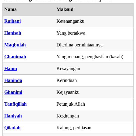
Nama
Maksud
Raihani
Ketenanganku
Hanisah
Yang bertakwa
Maqbulah
Diterima permintaannya
Ghanimah
Yang menang, penghasilan (kasab)
Hanin
Kesayangan
Haninda
Kerinduan
Ghanimi
Kejayaanku
Taufiqillah
Petunjuk Allah
Haniyah
Kegirangan
Qiladah
Kalung, perhiasan