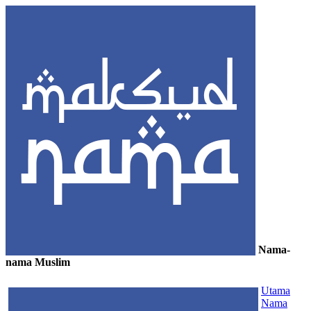
Nama-
nama Muslim
≡
Utama
Nama