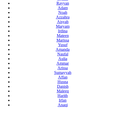
Rayyan
Adam
Noah
Azzahra
Aisyah
Maryam
Irdina
Mateen
Marissa
Yusuf
Amanda
Naufal
Aulia
Ammar
Arissa
Sumayyah
Affan
Husna
Danish
Maleeq
Harith
Irfan
Anaqi