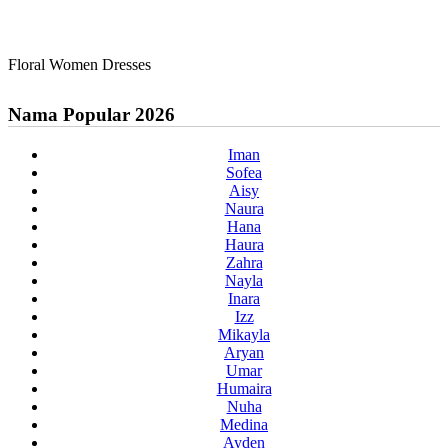
Floral Women Dresses
Nama Popular 2026
Iman
Sofea
Aisy
Naura
Hana
Haura
Zahra
Nayla
Inara
Izz
Mikayla
Aryan
Umar
Humaira
Nuha
Medina
Ayden