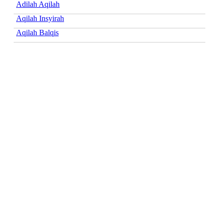
Adilah Aqilah
Aqilah Insyirah
Aqilah Balqis