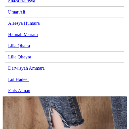
Shaza Batrisya
Umar Ali
Aleesya Humaira
Hannah Mariam
Lilia Qhaira
Lilia Qhayra
Darwisyah Ammara
Lut Hadeef
Faris Aiman