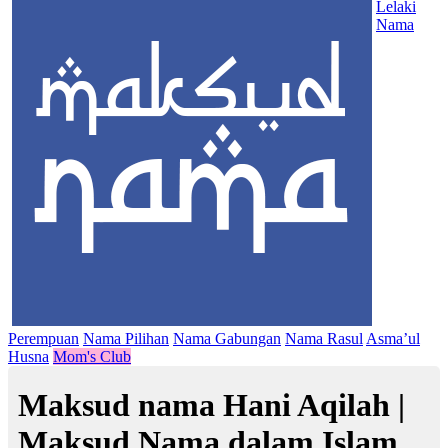
Lelaki
Nama
Perempuan
Nama Pilihan
Nama Gabungan
Nama Rasul
Asma’ul
Husna
Mom's Club
Maksud nama Hani Aqilah |
Maksud Nama dalam Islam