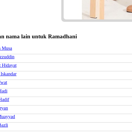
n nama lain untuk Ramadhani
n Musa
Izzuddin
 Hidayat
 Iskandar
fwat
Hadi
Hadif
ryan
Muayyad
Bazli