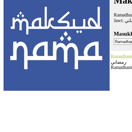
Mak
Ramadhan
Jawi:
ني
Masuk
Ramadhani
رمضاني
Ramadhani