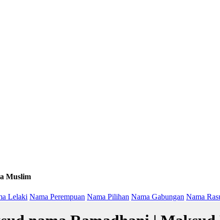
a Muslim
a Lelaki
Nama Perempuan
Nama Pilihan
Nama Gabungan
Nama Ras