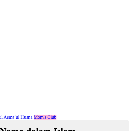
ul
Asma’ul Husna
Mom's Club