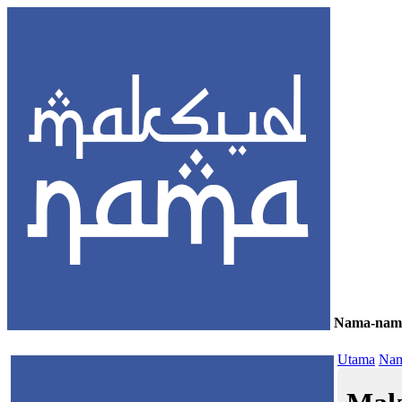
Nama-nam
≡
Utama
Nam