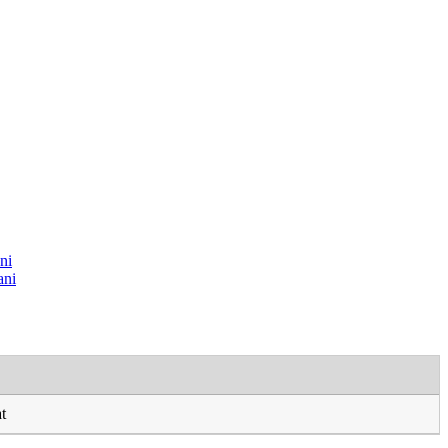
ni
ni
t