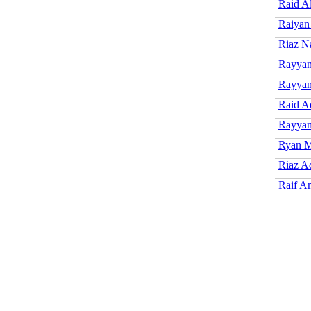
Raid Al
Raiyan
Riaz N
Rayyan
Rayyan
Raid A
Rayyan
Ryan M
Riaz A
Raif A