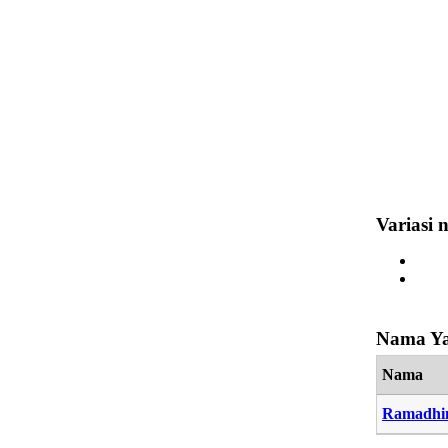
Variasi
Nama Ya
Nama
Ramadhi