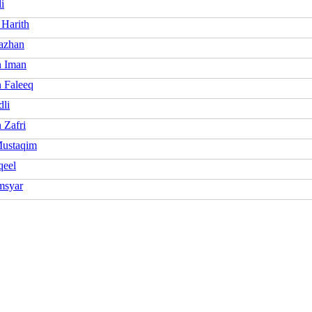
i
 Harith
azhan
 Iman
 Faleeq
dli
 Zafri
ustaqim
qeel
msyar