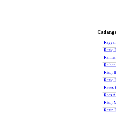
Cadanga
Rayya
Raziq 
Rahmat
Raihan
Rizqi I
Raziq 
Raees 
Raes A
Rizqi 
Razin 