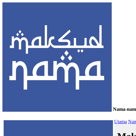
Nama-nam
≡
Utama
Nam