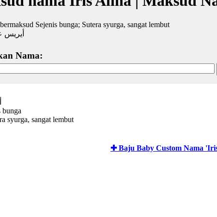
ud nama Iris Alina | Maksud N
a bermaksud Sejenis bunga; Sutera syurga, sangat lembut
أيريس عل
kan Nama:
أ
is bunga
ra syurga, sangat lembut
✚ Baju Baby Custom Nama 'Iris