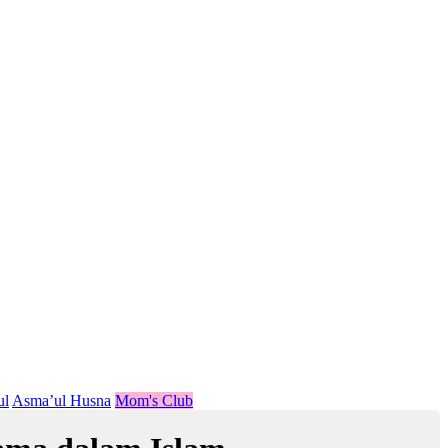
ul
Asma’ul Husna
Mom's Club