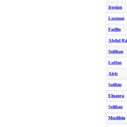
Iruslan
Luzman
Fadlin
Abdul R
Sulthan
Lutfan
Airis
Solihin
Elnaura
Solihan
Muslihin