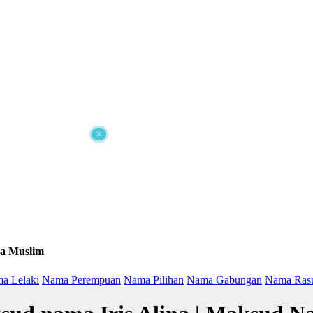
×
a Muslim
a Lelaki
Nama Perempuan
Nama Pilihan
Nama Gabungan
Nama Ras