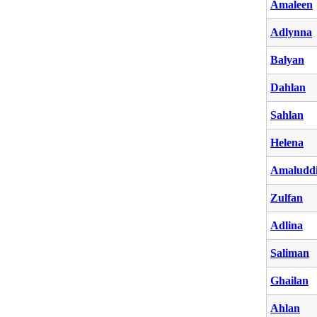
Amaleen
Adlynna
Balyan
Dahlan
Sahlan
Helena
Amaludd
Zulfan
Adlina
Saliman
Ghailan
Ahlan