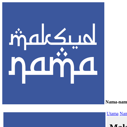
Nama-nam
≡
Utama
Nam