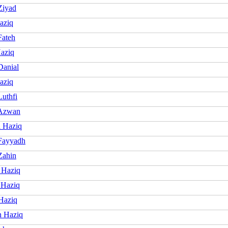
Ziyad
aziq
Fateh
aziq
Danial
aziq
Luthfi
 Azwan
l Haziq
Fayyadh
Zahin
 Haziq
 Haziq
Haziq
 Haziq