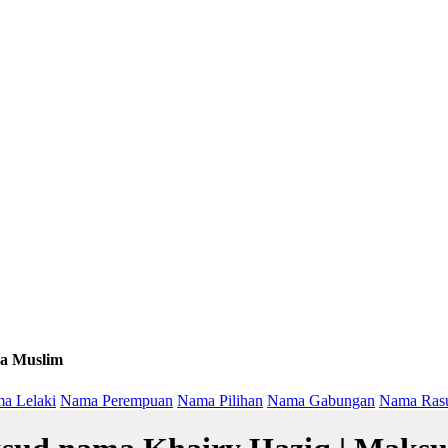
a Muslim
a Lelaki
Nama Perempuan
Nama Pilihan
Nama Gabungan
Nama Ras