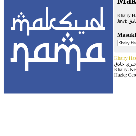
Mak
Khairy Ha
Jawi:
اذق
Masuk
Khairy Haz
يري حاذق
Khairy: Ke
Haziq: Cer