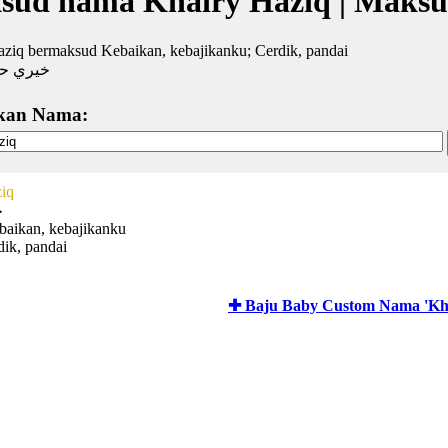
sud nama Khairy Haziq | Maksu
ziq bermaksud Kebaikan, kebajikanku; Cerdik, pandai
خيري ح
kan Nama:
iq
خ
baikan, kebajikanku
dik, pandai
✚ Baju Baby Custom Nama 'Kha