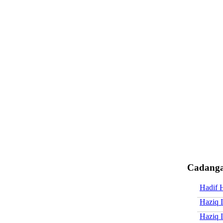
Cadanga
Hadif 
Haziq 
Haziq I