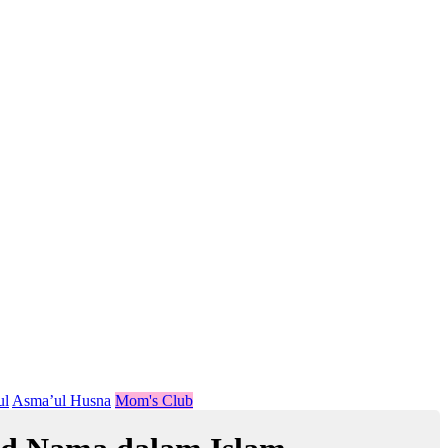
ul
Asma’ul Husna
Mom's Club