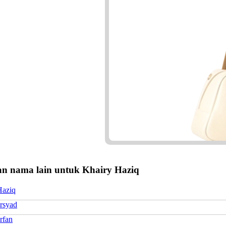
n nama lain untuk Khairy Haziq
Haziq
Irsyad
rfan