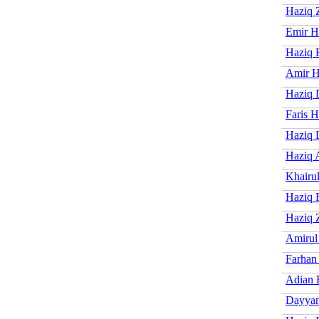
Haziq 
Emir H
Haziq 
Amir H
Haziq 
Faris H
Haziq 
Haziq
Khairu
Haziq 
Haziq 
Amirul
Farhan
Adian 
Dayyan