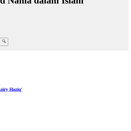
d Nama dalam Islam
iry Haziq'