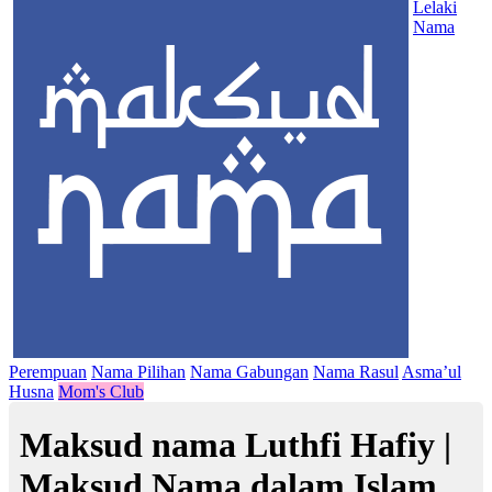
Lelaki
Nama
Perempuan
Nama Pilihan
Nama Gabungan
Nama Rasul
Asma’ul
Husna
Mom's Club
Maksud nama Luthfi Hafiy |
Maksud Nama dalam Islam