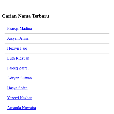
Carian Nama Terbaru
Faaeqa Madina
Aisyah Afina
Hezryn Faiq
Luth Ridzuan
Faleeq Zafrel
Adryan Sufyan
Hasya Sofea
Yazeed Nazhan
Amanda Nuwaira