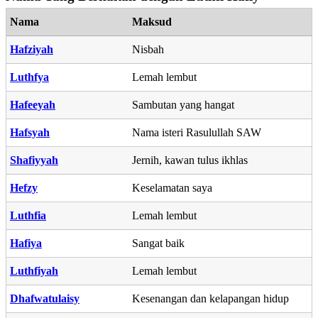
Nama
Maksud
Hafziyah
Nisbah
Luthfya
Lemah lembut
Hafeeyah
Sambutan yang hangat
Hafsyah
Nama isteri Rasulullah SAW
Shafiyyah
Jernih, kawan tulus ikhlas
Hefzy
Keselamatan saya
Luthfia
Lemah lembut
Hafiya
Sangat baik
Luthfiyah
Lemah lembut
Dhafwatulaisy
Kesenangan dan kelapangan hidup