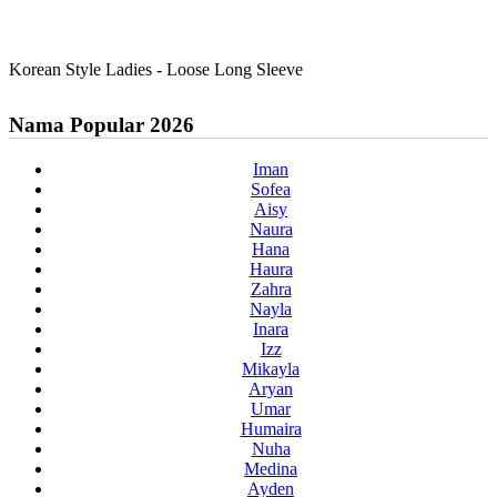
Korean Style Ladies - Loose Long Sleeve
Nama Popular 2026
Iman
Sofea
Aisy
Naura
Hana
Haura
Zahra
Nayla
Inara
Izz
Mikayla
Aryan
Umar
Humaira
Nuha
Medina
Ayden