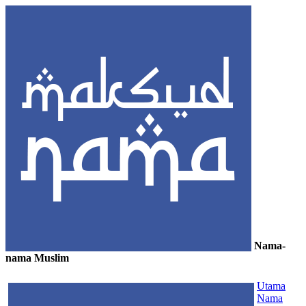
Nama-
nama Muslim
≡
Utama
Nama