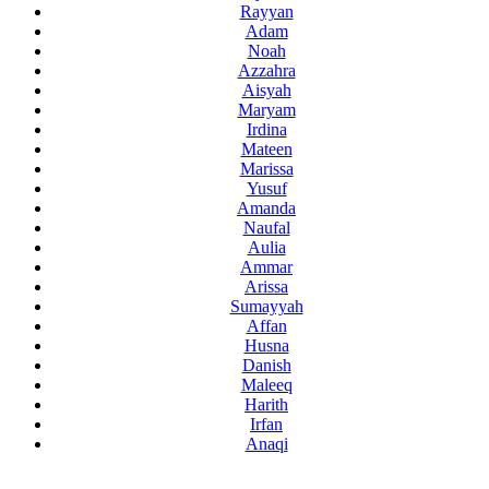
Rayyan
Adam
Noah
Azzahra
Aisyah
Maryam
Irdina
Mateen
Marissa
Yusuf
Amanda
Naufal
Aulia
Ammar
Arissa
Sumayyah
Affan
Husna
Danish
Maleeq
Harith
Irfan
Anaqi