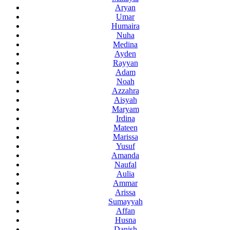
Aryan
Umar
Humaira
Nuha
Medina
Ayden
Rayyan
Adam
Noah
Azzahra
Aisyah
Maryam
Irdina
Mateen
Marissa
Yusuf
Amanda
Naufal
Aulia
Ammar
Arissa
Sumayyah
Affan
Husna
Danish