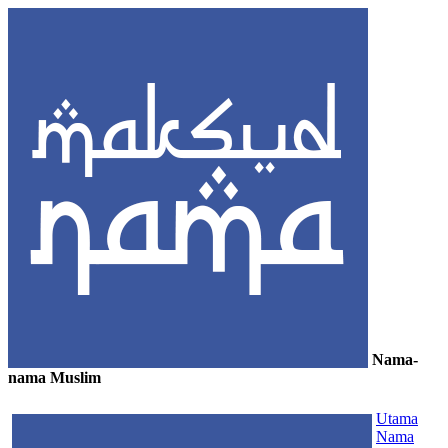
Nama-
nama Muslim
≡
Utama
Nama