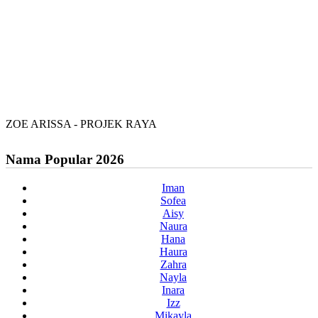
ZOE ARISSA - PROJEK RAYA
Nama Popular 2026
Iman
Sofea
Aisy
Naura
Hana
Haura
Zahra
Nayla
Inara
Izz
Mikayla