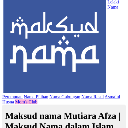
Lelaki
Nama
Perempuan
Nama Pilihan
Nama Gabungan
Nama Rasul
Asma’ul
Husna
Mom's Club
Maksud nama Mutiara Afza |
Maksud Nama dalam Islam