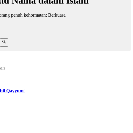
ud Nama dalam Islam
eorang penuh kehormatan; Berkuasa
tan
bil Qayyum'