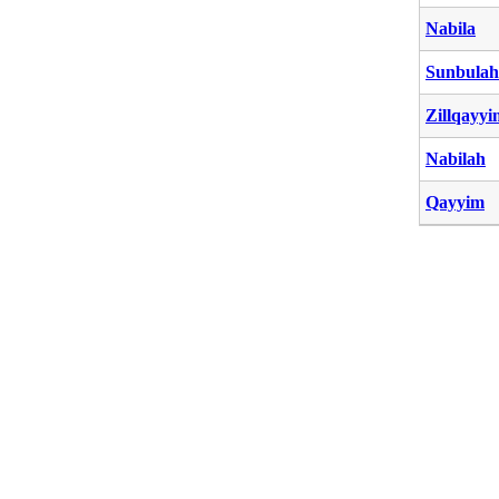
Nabila
Sunbulah
Zillqayyi
Nabilah
Qayyim