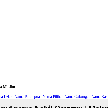
a Muslim
a Lelaki
Nama Perempuan
Nama Pilihan
Nama Gabungan
Nama Ras