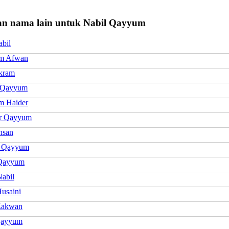
n nama lain untuk Nabil Qayyum
abil
m Afwan
Ikram
 Qayyum
m Haider
r Qayyum
hsan
h Qayyum
 Qayyum
Nabil
Husaini
Zakwan
Qayyum