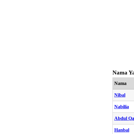
Nama Ya
Nama
Nibal
Nabilia
Abdul Q
Hanbal