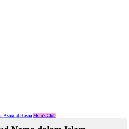
ul
Asma’ul Husna
Mom's Club