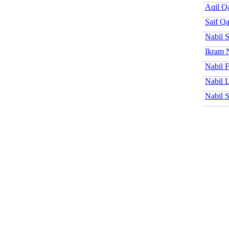
Aqil 
Saif Q
Nabil 
Ikram 
Nabil F
Nabil 
Nabil 