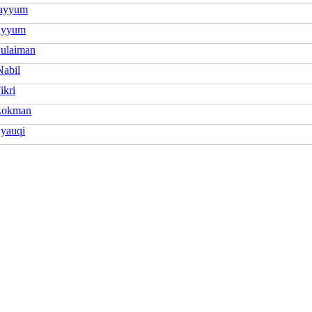
Qayyum
ayyum
Sulaiman
Nabil
ikri
Lokman
Syauqi