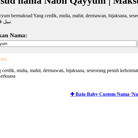
sud nama Nabil Qayyum | Maks
yum bermaksud Yang cerdik, mulia, mahir, dermawan, bijaksana, ses
نبيل ق
kan Nama:
yum
g cerdik, mulia, mahir, dermawan, bijaksana, seseorang penuh kehorma
erkuasa
✚ Baju Baby Custom Nama 'Na