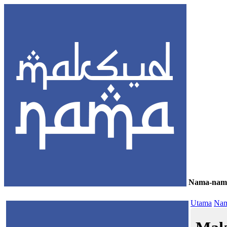
Nama-nam
≡
Utama
Nam