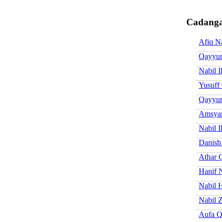
Cadanga
Afiq N
Qayyu
Nabil 
Yusuff
Qayyu
Amsya
Nabil I
Danis
Athar
Hanif 
Nabil 
Nabil 
Aufa 