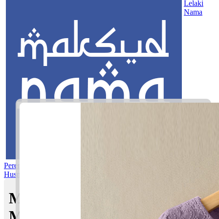
Lelaki
Nama
Perempuan
Nama Pilihan
Nama Gabungan
Nama Rasul
Asma’ul
Husna
Mom's Club
Maksud nama Naim Syareef |
Maksud Nama dalam Islam