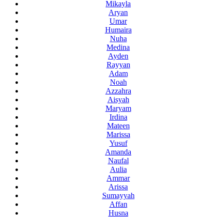
Mikayla
Aryan
Umar
Humaira
Nuha
Medina
Ayden
Rayyan
Adam
Noah
Azzahra
Aisyah
Maryam
Irdina
Mateen
Marissa
Yusuf
Amanda
Naufal
Aulia
Ammar
Arissa
Sumayyah
Affan
Husna