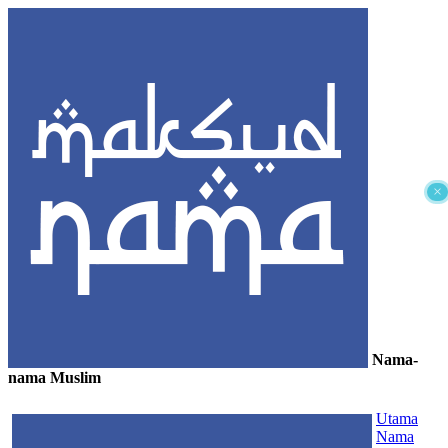
×
Nama-
nama Muslim
≡
Utama
Nama