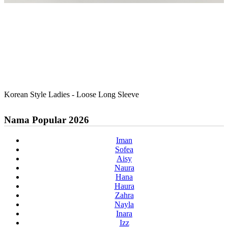
Korean Style Ladies - Loose Long Sleeve
Nama Popular 2026
Iman
Sofea
Aisy
Naura
Hana
Haura
Zahra
Nayla
Inara
Izz