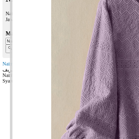
Naim Syareef bermaksud Kesenangan, kenikmatan; Mulia
Jawi:
نعيم شريف
Masukkan Nama:
Naim Syareef
نعيم شريف
Naim: Kesenangan, kenikmatan
Syareef: Mulia
✚ Baju Baby Custom Nama 'Naim Syareef'