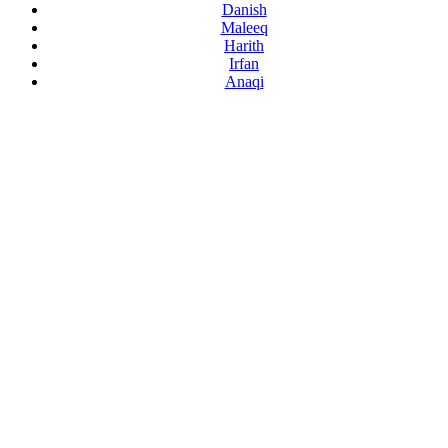
Danish
Maleeq
Harith
Irfan
Anaqi