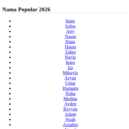
Nama Popular 2026
Iman
Sofea
Aisy
Naura
Hana
Haura
Zahra
Nayla
Inara
Izz
Mikayla
Aryan
Umar
Humaira
Nuha
Medina
Ayden
Rayyan
Adam
Noah
Azzahra