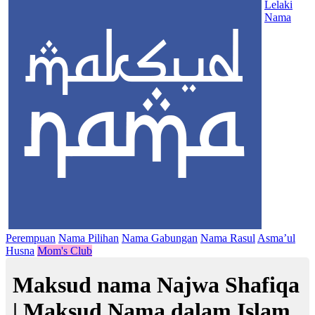
Lelaki
Nama
Perempuan
Nama Pilihan
Nama Gabungan
Nama Rasul
Asma’ul
Husna
Mom's Club
Maksud nama Najwa Shafiqa
| Maksud Nama dalam Islam