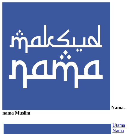
Nama-
nama Muslim
≡
Utama
Nama