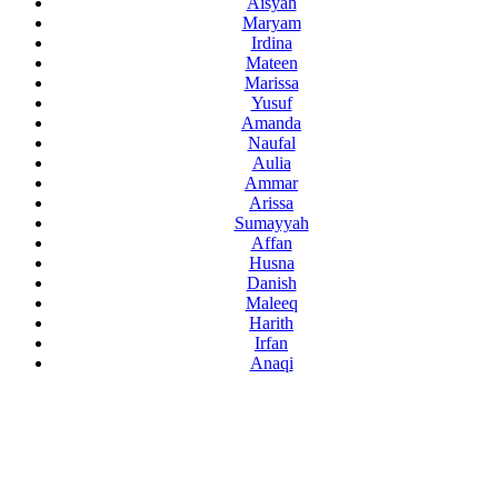
Aisyah
Maryam
Irdina
Mateen
Marissa
Yusuf
Amanda
Naufal
Aulia
Ammar
Arissa
Sumayyah
Affan
Husna
Danish
Maleeq
Harith
Irfan
Anaqi